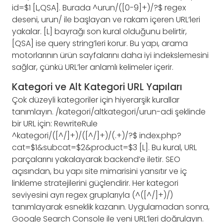
id=$1 [L,QSA]. Burada ^urun/([0-9]+)/?$ regex
deseni, urun/ ile başlayan ve rakam içeren URL’leri
yakalar. [L] bayrağı son kural olduğunu belirtir,
[QSA] ise query string’leri korur. Bu yapı, arama
motorlarının ürün sayfalarını daha iyi indekslemesini
sağlar, çünkü URL’ler anlamlı kelimeler içerir.
Kategori ve Alt Kategori URL Yapıları
Çok düzeyli kategoriler için hiyerarşik kurallar
tanımlayın. /kategori/altkategori/urun-adi şeklinde
bir URL için: RewriteRule
^kategori/([^/]+)/([^/]+)/(.+)/?$ index.php?
cat=$1&subcat=$2&product=$3 [L]. Bu kural, URL
parçalarını yakalayarak backend’e iletir. SEO
açısından, bu yapı site mimarisini yansıtır ve iç
linkleme stratejilerini güçlendirir. Her kategori
seviyesini ayrı regex gruplarıyla (^([^/]+)/)
tanımlayarak esneklik kazanın. Uygulamadan sonra,
Google Search Console ile yeni URL’leri doğrulayın.