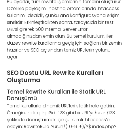
Bu ayarlar, tüm rewrite işlemlerinin temelini oluşturur.
Özellikle paylaşımlı hosting ortamlarında .htaccess
kullanımı idealdir, çünkü ana konfigürasyona erişim
sınırlıdır. Etkinleştirdikten sonra, tarayıcıda bir test
URL’si girerek 500 Internal Server Error
almadığınızdan emin olun. Bu temel kurulum, ileri
düzey rewrite kurallarına geçiş için sağlam bir zemin
hazırlar ve SEO açısından temiz URL’lerin yolunu
açar.
SEO Dostu URL Rewrite Kuralları
Oluşturma
Temel Rewrite Kuralları ile Statik URL
Dönüşümü
Temel kurallarla dinamik URL’leri statik hale getirin.
Örneğin, index.php?id=123 gibi bir URL’yi /urun/123
şeklinde dönüştürmek için şu kuralı .htaccess’e
ekleyin: RewriteRule ^urun/([0-9]+)/?$ index.php?