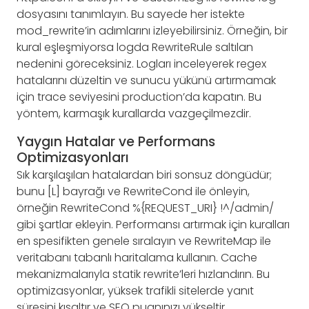
dosyasını tanımlayın. Bu sayede her istekte
mod_rewrite’in adımlarını izleyebilirsiniz. Örneğin, bir
kural eşleşmiyorsa logda RewriteRule saltılan
nedenini göreceksiniz. Logları inceleyerek regex
hatalarını düzeltin ve sunucu yükünü artırmamak
için trace seviyesini production’da kapatın. Bu
yöntem, karmaşık kurallarda vazgeçilmezdir.
Yaygın Hatalar ve Performans
Optimizasyonları
Sık karşılaşılan hatalardan biri sonsuz döngüdür;
bunu [L] bayrağı ve RewriteCond ile önleyin,
örneğin RewriteCond %{REQUEST_URI} !^/admin/
gibi şartlar ekleyin. Performansı artırmak için kuralları
en spesifikten genele sıralayın ve RewriteMap ile
veritabanı tabanlı haritalama kullanın. Cache
mekanizmalarıyla statik rewrite’leri hızlandırın. Bu
optimizasyonlar, yüksek trafikli sitelerde yanıt
süresini kısaltır ve SEO puanınızı yükseltir.