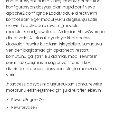
konfigürasyonunda etkinleştirmeniz gerekir. Ana
konfigürasyon dosyası olan httpd.conf veya
apache2.conf içinde LoadModule directive’ini
kontrol edin. Eğer modül yüklü değilse, şu satırı
ekleyin: LoadModule rewrite_module
modules/mod_rewrite.so. Ardından AllowOverride
directive’ini All olarak ayarlayın ki .htaccess
dosyaları rewrite kurallarını işleyebilsin. Sunucuyu
yeniden başlatmak için apachectl restart
komutunu çalıştırın. Bu adımlar, mod_rewrite’in
sorunsuz çalışmasını sağlar ve sitenizin kök
dizininde .htaccess dosyasını oluşturmanıza izin
verir.
.htaccess dosyasını oluşturduktan sonra, rewrite
motorunu etkinleştirmek için şu direktifleri ekleyin:
RewriteEngine On
RewriteBase /