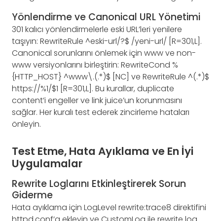
Yönlendirme ve Canonical URL Yönetimi
301 kalıcı yönlendirmelerle eski URL’leri yenilere
taşıyın: RewriteRule ^eski-url/?$ /yeni-url/ [R=301,L].
Canonical sorunlarını önlemek için www ve non-
www versiyonlarını birleştirin: RewriteCond %
{HTTP_HOST} ^www\.(.*)$ [NC] ve RewriteRule ^(.*)$
https://%1/$1 [R=301,L]. Bu kurallar, duplicate
content’i engeller ve link juice’un korunmasını
sağlar. Her kuralı test ederek zincirleme hataları
önleyin.
Test Etme, Hata Ayıklama ve En İyi
Uygulamalar
Rewrite Loglarını Etkinleştirerek Sorun
Giderme
Hata ayıklama için LogLevel rewrite:trace8 direktifini
httpd.conf’a ekleyin ve CustomLog ile rewrite log