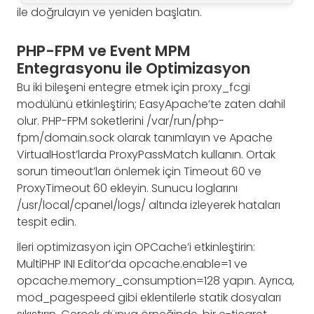
ile doğrulayın ve yeniden başlatın.
PHP-FPM ve Event MPM
Entegrasyonu ile Optimizasyon
Bu iki bileşeni entegre etmek için proxy_fcgi
modülünü etkinleştirin; EasyApache’te zaten dahil
olur. PHP-FPM soketlerini /var/run/php-
fpm/domain.sock olarak tanımlayın ve Apache
VirtualHost’larda ProxyPassMatch kullanın. Ortak
sorun timeout’ları önlemek için Timeout 60 ve
ProxyTimeout 60 ekleyin. Sunucu loglarını
/usr/local/cpanel/logs/ altında izleyerek hataları
tespit edin.
İleri optimizasyon için OPCache’i etkinleştirin:
MultiPHP INI Editor’da opcache.enable=1 ve
opcache.memory_consumption=128 yapın. Ayrıca,
mod_pagespeed gibi eklentilerle statik dosyaları