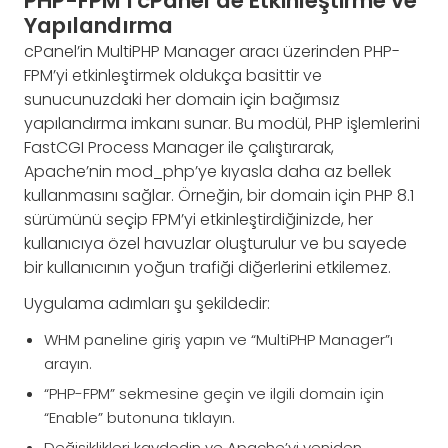
PHP-FPM’i cPanel’de Etkinleştirme ve
Yapılandırma
cPanel’in MultiPHP Manager aracı üzerinden PHP-
FPM’yi etkinleştirmek oldukça basittir ve
sunucunuzdaki her domain için bağımsız
yapılandırma imkanı sunar. Bu modül, PHP işlemlerini
FastCGI Process Manager ile çalıştırarak,
Apache’nin mod_php’ye kıyasla daha az bellek
kullanmasını sağlar. Örneğin, bir domain için PHP 8.1
sürümünü seçip FPM’yi etkinleştirdiğinizde, her
kullanıcıya özel havuzlar oluşturulur ve bu sayede
bir kullanıcının yoğun trafiği diğerlerini etkilemez.
Uygulama adımları şu şekildedir:
WHM paneline giriş yapın ve “MultiPHP Manager”ı
arayın.
“PHP-FPM” sekmesine geçin ve ilgili domain için
“Enable” butonuna tıklayın.
Değişiklikleri kaydedin ve Apache’yi yeniden