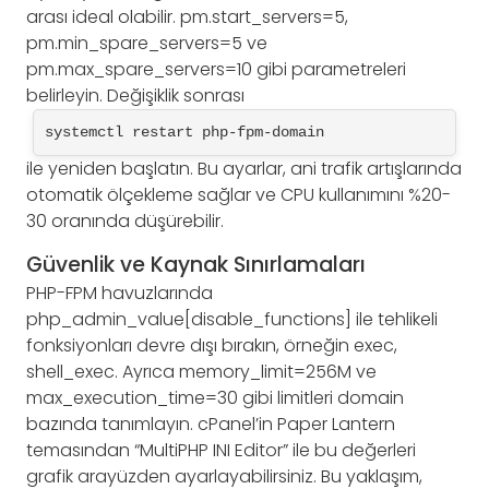
arası ideal olabilir. pm.start_servers=5,
pm.min_spare_servers=5 ve
pm.max_spare_servers=10 gibi parametreleri
belirleyin. Değişiklik sonrası
systemctl restart php-fpm-domain
ile yeniden başlatın. Bu ayarlar, ani trafik artışlarında
otomatik ölçekleme sağlar ve CPU kullanımını %20-
30 oranında düşürebilir.
Güvenlik ve Kaynak Sınırlamaları
PHP-FPM havuzlarında
php_admin_value[disable_functions] ile tehlikeli
fonksiyonları devre dışı bırakın, örneğin exec,
shell_exec. Ayrıca memory_limit=256M ve
max_execution_time=30 gibi limitleri domain
bazında tanımlayın. cPanel’in Paper Lantern
temasından “MultiPHP INI Editor” ile bu değerleri
grafik arayüzden ayarlayabilirsiniz. Bu yaklaşım,