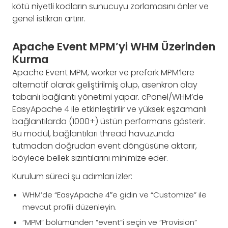
kötü niyetli kodların sunucuyu zorlamasını önler ve
genel istikrarı artırır.
Apache Event MPM’yi WHM Üzerinden
Kurma
Apache Event MPM, worker ve prefork MPM’lere
alternatif olarak geliştirilmiş olup, asenkron olay
tabanlı bağlantı yönetimi yapar. cPanel/WHM’de
EasyApache 4 ile etkinleştirilir ve yüksek eşzamanlı
bağlantılarda (1000+) üstün performans gösterir.
Bu modül, bağlantıları thread havuzunda
tutmadan doğrudan event döngüsüne aktarır,
böylece bellek sızıntılarını minimize eder.
Kurulum süreci şu adımları izler:
WHM’de “EasyApache 4″e gidin ve “Customize” ile
mevcut profili düzenleyin.
“MPM” bölümünden “event”i seçin ve “Provision”