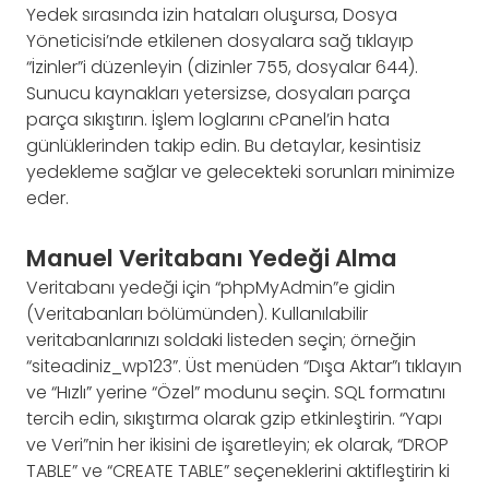
Yedek sırasında izin hataları oluşursa, Dosya
Yöneticisi’nde etkilenen dosyalara sağ tıklayıp
“İzinler”i düzenleyin (dizinler 755, dosyalar 644).
Sunucu kaynakları yetersizse, dosyaları parça
parça sıkıştırın. İşlem loglarını cPanel’in hata
günlüklerinden takip edin. Bu detaylar, kesintisiz
yedekleme sağlar ve gelecekteki sorunları minimize
eder.
Manuel Veritabanı Yedeği Alma
Veritabanı yedeği için “phpMyAdmin”e gidin
(Veritabanları bölümünden). Kullanılabilir
veritabanlarınızı soldaki listeden seçin; örneğin
“siteadiniz_wp123”. Üst menüden “Dışa Aktar”ı tıklayın
ve “Hızlı” yerine “Özel” modunu seçin. SQL formatını
tercih edin, sıkıştırma olarak gzip etkinleştirin. “Yapı
ve Veri”nin her ikisini de işaretleyin; ek olarak, “DROP
TABLE” ve “CREATE TABLE” seçeneklerini aktifleştirin ki