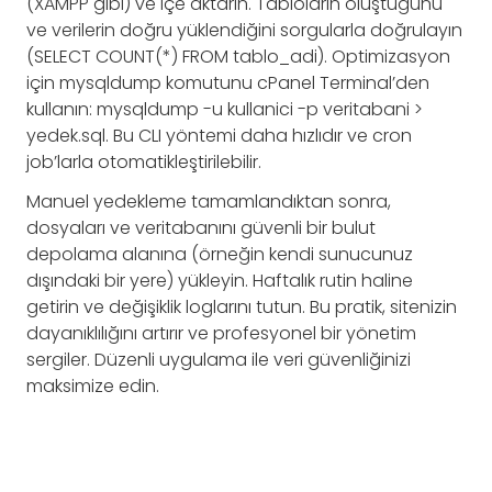
(XAMPP gibi) ve içe aktarın. Tabloların oluştuğunu
ve verilerin doğru yüklendiğini sorgularla doğrulayın
(SELECT COUNT(*) FROM tablo_adi). Optimizasyon
için mysqldump komutunu cPanel Terminal’den
kullanın: mysqldump -u kullanici -p veritabani >
yedek.sql. Bu CLI yöntemi daha hızlıdır ve cron
job’larla otomatikleştirilebilir.
Manuel yedekleme tamamlandıktan sonra,
dosyaları ve veritabanını güvenli bir bulut
depolama alanına (örneğin kendi sunucunuz
dışındaki bir yere) yükleyin. Haftalık rutin haline
getirin ve değişiklik loglarını tutun. Bu pratik, sitenizin
dayanıklılığını artırır ve profesyonel bir yönetim
sergiler. Düzenli uygulama ile veri güvenliğinizi
maksimize edin.