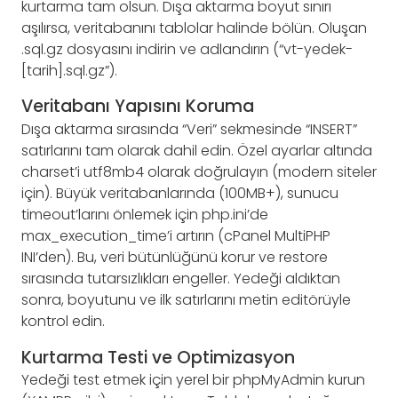
kurtarma tam olsun. Dışa aktarma boyut sınırı
aşılırsa, veritabanını tablolar halinde bölün. Oluşan
.sql.gz dosyasını indirin ve adlandırın (“vt-yedek-
[tarih].sql.gz”).
Veritabanı Yapısını Koruma
Dışa aktarma sırasında “Veri” sekmesinde “INSERT”
satırlarını tam olarak dahil edin. Özel ayarlar altında
charset’i utf8mb4 olarak doğrulayın (modern siteler
için). Büyük veritabanlarında (100MB+), sunucu
timeout’larını önlemek için php.ini’de
max_execution_time’i artırın (cPanel MultiPHP
INI’den). Bu, veri bütünlüğünü korur ve restore
sırasında tutarsızlıkları engeller. Yedeği aldıktan
sonra, boyutunu ve ilk satırlarını metin editörüyle
kontrol edin.
Kurtarma Testi ve Optimizasyon
Yedeği test etmek için yerel bir phpMyAdmin kurun