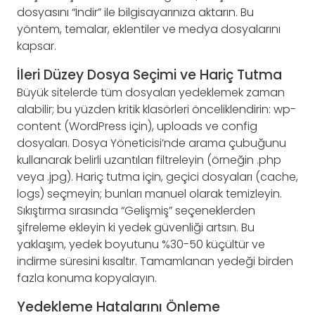
dosyasını “İndir” ile bilgisayarınıza aktarın. Bu
yöntem, temalar, eklentiler ve medya dosyalarını
kapsar.
İleri Düzey Dosya Seçimi ve Hariç Tutma
Büyük sitelerde tüm dosyaları yedeklemek zaman
alabilir; bu yüzden kritik klasörleri önceliklendirin: wp-
content (WordPress için), uploads ve config
dosyaları. Dosya Yöneticisi’nde arama çubuğunu
kullanarak belirli uzantıları filtreleyin (örneğin .php
veya .jpg). Hariç tutma için, geçici dosyaları (cache,
logs) seçmeyin; bunları manuel olarak temizleyin.
Sıkıştırma sırasında “Gelişmiş” seçeneklerden
şifreleme ekleyin ki yedek güvenliği artsın. Bu
yaklaşım, yedek boyutunu %30-50 küçültür ve
indirme süresini kısaltır. Tamamlanan yedeği birden
fazla konuma kopyalayın.
Yedekleme Hatalarını Önleme