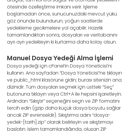
ötesinde özelleştirme imkanı verir. İşleme
başlamadan önce, sunucunuzdaki mevcut yükü
göz önünde bulundurun; yoğun saatlerde
yedekleme gecikmelere yol açabilir. Hazırlık
tamamlandıktan sonra, dosyaları ve veritabanını
ayrı ayrı yedekleyin ki kurtarma daha kolay olsun.
Manuel Dosya Yedeği Alma İşlemi
Dosya yedeği için cPanel’in Dosya Yöneticisi’ni
kullanın. Ana sayfadan “Dosya Yöneticisi”ne tıklayın
ve public_html klasörüne gidin; burası sitenizin ana
dizinidir. Tüm dosyaları seçmek için üstteki “Seç”
butonuna tıklayın veya Ctrl+A ile hepsini işaretleyin.
Ardından “Sıkıştır” seçeneğini seçin ve ZIP formatını
tercih edin (gzip daha küçük dosya boyutu sağlar
ancak ZIP evrenseldir). Sıkıştırma adını “dosya-
yedek-[tarih].zip” olarak belirleyin ve sıkıştırmayı
başlatın. İşlem tamamlandığında, oluşan ZIP