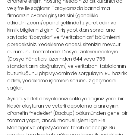
cPanel’e erişim, hosting hesabınıza ait kullanıcı adı
ve şifre ile sağlanır. Tarayıcınızda barındırma
firmanızın cPanel giriş URL’sini (genellikle
etkiadiniz.com/cpanel şeklinde) ziyaret edin ve
kimlik bilgilerinizi girin. Giriş yaptıktan sonra, ana
sayfada “Dosyalar” ve “Veritabanları” bölümlerini
göreceksiniz. Yedekleme öncesi, sitenizin mevcut
durumunu kontrol edin: Dosya İzinlerini inceleyin
(Dosya Yöneticisi üzerinden 644 veya 755
standartlarını doğrulayın) ve veritabanı tablolarının
bütünlüğünü phpMyAdmin’de sorgulayın. Bu hazırlık
adımı, yedekleme işleminin sorunsuz geçmesini
sağlar.
Ayrıca, yedek dosyalarınızı saklayacağınız yerel bir
klasör oluşturun ve yeterli depolama alanı ayırın.
cPanel’in “Yedekler” (Backup) bölümünden genel bir
tarama yapın; ancak manuel işlem için File
Manager ve phpMyAdmin’i tercih edeceğiz. Bu
araçlar, tam kontrol sağlar ve otomatik yedeklerin