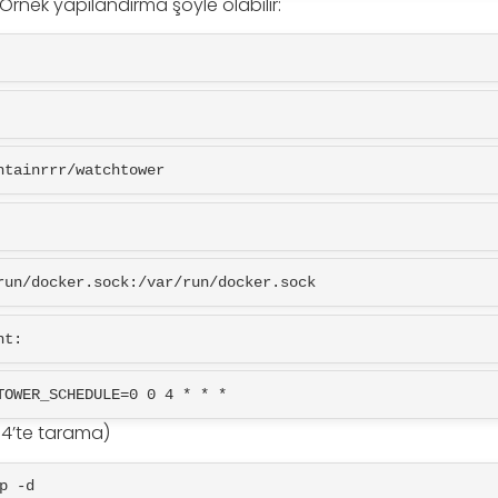
Örnek yapılandırma şöyle olabilir:
 containrrr/watchtower
/var/run/docker.sock:/var/run/docker.sock
ent:
WATCHTOWER_SCHEDULE=0 0 4 * * *
4’te tarama)
p -d