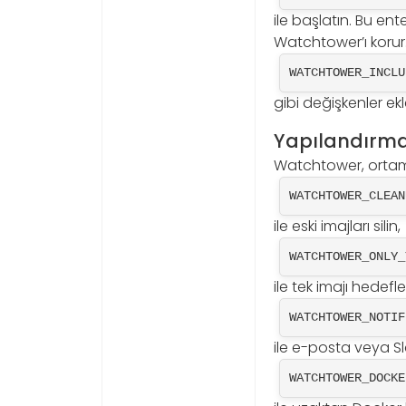
ile başlatın. Bu en
Watchtower’ı korur.
WATCHTOWER_INCLU
gibi değişkenler ekl
Yapılandırma
Watchtower, ortam de
WATCHTOWER_CLEAN
ile eski imajları silin,
WATCHTOWER_ONLY_
ile tek imajı hedefle
WATCHTOWER_NOTIF
ile e-posta veya Sla
WATCHTOWER_DOCKE