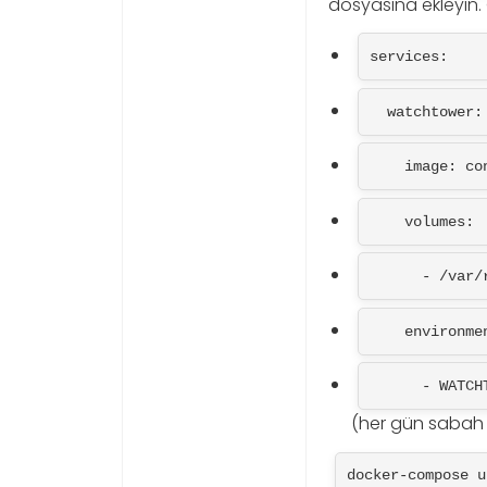
dosyasına ekleyin. 
services:
  watchtower:
    image:
    volumes:
      - 
    environm
      - 
(her gün sabah 
docker-compose u