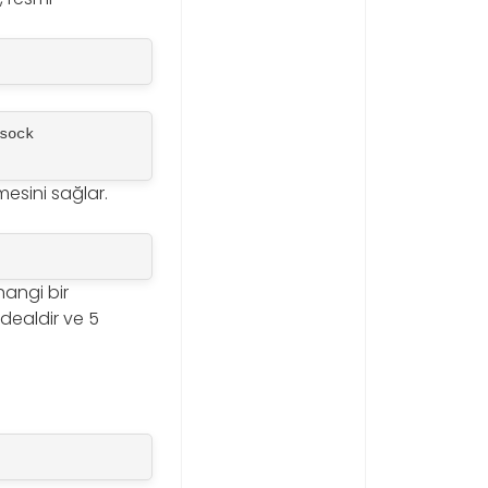
ock 
esini sağlar.
hangi bir
dealdir ve 5