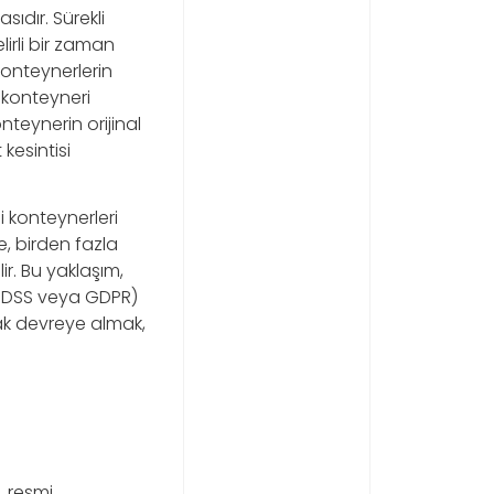
ıdır. Sürekli
lirli bir zaman
konteynerlerin
 konteyneri
nteynerin orijinal
kesintisi
i konteynerleri
, birden fazla
ir. Bu yaklaşım,
I-DSS veya GDPR)
rak devreye almak,
, resmi