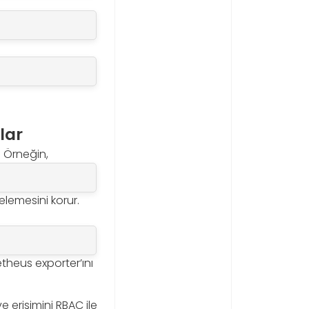
lar
. Örneğin,
elemesini korur.
etheus exporter’ını
 erişimini RBAC ile