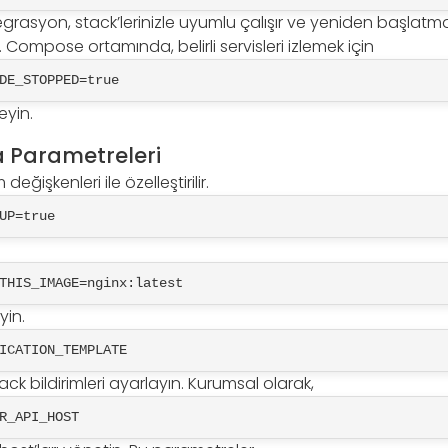
tegrasyon, stack’lerinizle uyumlu çalışır ve yeniden başlatm
 Compose ortamında, belirli servisleri izlemek için
DE_STOPPED=true
eyin.
 Parametreleri
ğişkenleri ile özelleştirilir.
UP=true
THIS_IMAGE=nginx:latest
yin.
ICATION_TEMPLATE
ck bildirimleri ayarlayın. Kurumsal olarak,
R_API_HOST