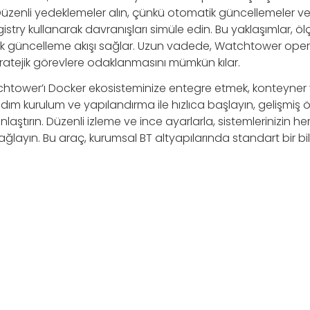
 Düzenli yedeklemeler alın, çünkü otomatik güncellemeler veri 
istry kullanarak davranışları simüle edin. Bu yaklaşımlar, ölç
ik güncelleme akışı sağlar. Uzun vadede, Watchtower opera
 stratejik görevlere odaklanmasını mümkün kılar.
htower’ı Docker ekosisteminize entegre etmek, konteyner 
ım kurulum ve yapılandırma ile hızlıca başlayın, gelişmiş öze
aştırın. Düzenli izleme ve ince ayarlarla, sistemlerinizin 
ağlayın. Bu araç, kurumsal BT altyapılarında standart bir bi