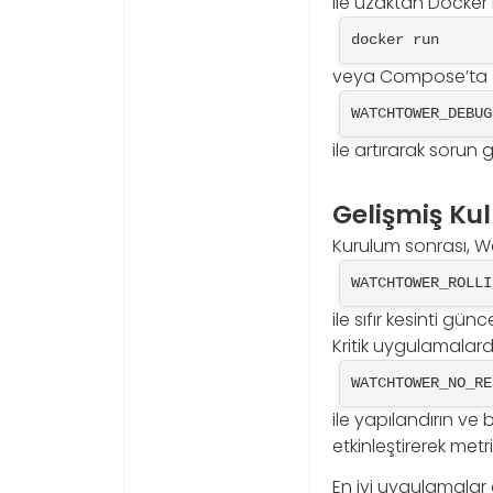
ile uzaktan Docker 
docker run
veya Compose’ta d
WATCHTOWER_DEBUG
ile artırarak sorun g
Gelişmiş Ku
Kurulum sonrası, Wa
WATCHTOWER_ROLLI
ile sıfır kesinti gü
Kritik uygulamalar
WATCHTOWER_NO_RE
ile yapılandırın ve 
etkinleştirerek metr
En iyi uygulamalar 