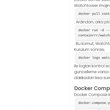
Watchtower imajını
docker pull cont
. Ardından, arka pl
docker run -d --
containrrr/watch
. Bu komut, Watchto
Kurulum sonrası,
docker logs watc
ile logları kontrol 
güncelleme varsa o
dakikadan kısa süre
Docker Compo
Docker Compose ku
docker-compose.y