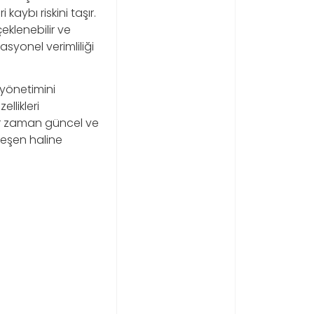
kaybı riskini taşır.
eklenebilir ve
syonel verimliliği
yönetimini
llikleri
her zaman güncel ve
leşen haline