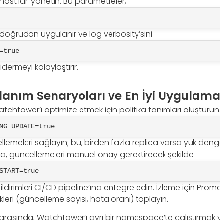
host’ları yönetin. Bu parametreler,
oğrudan uygulanır ve log verbosity’sini
=true
idermeyi kolaylaştırır.
llanım Senaryoları ve En İyi Uygulama
tchtower’ı optimize etmek için politika tanımları oluşturun
NG_UPDATE=true
ncellemeleri sağlayın; bu, birden fazla replica varsa yük deng
da, güncellemeleri manuel onay gerektirecek şekilde
START=true
bildirimleri CI/CD pipeline’ına entegre edin. İzleme için Prom
ikleri (güncelleme sayısı, hata oranı) toplayın.
arasında, Watchtower’ı ayrı bir namespace’te çalıştırmak ve