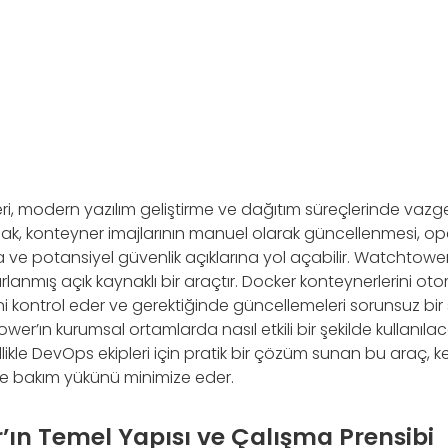
i, modern yazılım geliştirme ve dağıtım süreçlerinde vazge
k, konteyner imajlarının manuel olarak güncellenmesi, op
 ve potansiyel güvenlik açıklarına yol açabilir. Watchtowe
anmış açık kaynaklı bir araçtır. Docker konteynerlerini otom
ni kontrol eder ve gerektiğinde güncellemeleri sorunsuz bir 
r’ın kurumsal ortamlarda nasıl etkili bir şekilde kullanıl
likle DevOps ekipleri için pratik bir çözüm sunan bu araç, ke
r ve bakım yükünü minimize eder.
ın Temel Yapısı ve Çalışma Prensibi