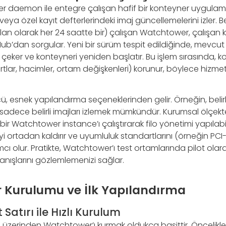
 daemon ile entegre çalışan hafif bir konteyner uygulamas
ya özel kayıt defterlerindeki imaj güncellemelerini izler. Be
lan olarak her 24 saatte bir) çalışan Watchtower, çalışan 
 Hub’dan sorgular. Yeni bir sürüm tespit edildiğinde, mevcut
 çeker ve konteyneri yeniden başlatır. Bu işlem sırasında, ko
tlar, hacimler, ortam değişkenleri) korunur, böylece hizmet 
 esnek yapılandırma seçeneklerinden gelir. Örneğin, belirl
sadece belirli imajları izlemek mümkündür. Kurumsal ölçekte
r Watchtower instance’ı çalıştırarak filo yönetimi yapılabil
ortadan kaldırır ve uyumluluk standartlarını (örneğin PC
ı olur. Pratikte, Watchtower’ı test ortamlarında pilot ola
nışlarını gözlemlemenizi sağlar.
Kurulumu ve İlk Yapılandırma
atırı ile Hızlı Kurulum
 üzerinden Watchtower’ı kurmak oldukça basittir. Öncelikle