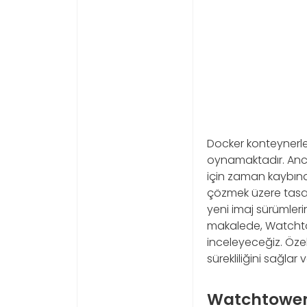
Docker konteynerler
oynamaktadır. Anca
için zaman kaybına
çözmek üzere tasarl
yeni imaj sürümleri
makalede, Watchtowe
inceleyeceğiz. Özel
sürekliliğini sağla
Watchtower’