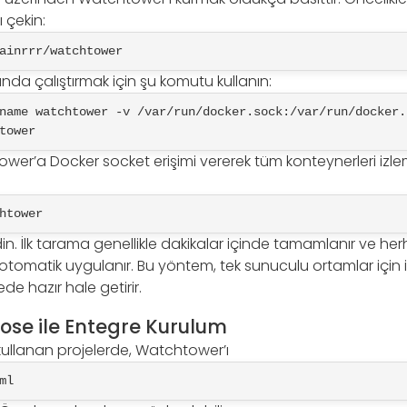
 çekin:
ainrrr/watchtower
anda çalıştırmak için şu komutu kullanın:
name watchtower -v /var/run/docker.sock:/var/run/docker.s
tower
wer’a Docker socket erişimi vererek tüm konteynerleri izlem
htower
edin. İlk tarama genellikle dakikalar içinde tamamlanır ve her
tomatik uygulanır. Bu yöntem, tek sunuculu ortamlar için i
de hazır hale getirir.
se ile Entegre Kurulum
llanan projelerde, Watchtower’ı
ml