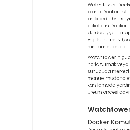
Watchtower, Docker
olarak Docker Hub ve
aralığında (varsayı
etiketlerini Docker
durdurur, yeni imajı
yapılandırması (por
minimuma indirilir.
Watchtower’ın gücü,
hariç tutmak veya 
sunucuda merkezi bi
manuel müdahaleyi 
karşılamada yardımc
üretim öncesi davra
Watchtower 
Docker Komut S
Docker komut satırı