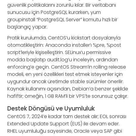
güvenlik politikalarını zorunlu kılar. Bir veritabanı
sunucusu için PostgreSQL kurarken, yum
groupinstall “PostgreSQL Server” komutu hızlı bir
başlangıç yapar.
Pratik kurulumda, CentOS’u kickstart dosyalarıyla
otomatikleştirin: Anaconda installer’ı %pre, %post
script’leriyle kişiselleştirin. SELinux’u permissive
modda başlatıp audit.log’u inceleyin, ardından
enforcing’e geçin. CentOS Stream’in rolling release
modeli, en yeni özellikleri test etmek isteyenler için
uygundur ancak üretimde stable sürümler önerilir.
Kaynak kullanımı açısından, Debian’a benzer şekilde
hafiftir; örneğin, 1 GB RAM’li bir VPS’te sorunsuz çalışır.
Destek Döngüsü ve Uyumluluk
CentOS 7, 2024’e kadar tam destek alır; EOL sonrası
Extended Update Support (EUS) ile devam eder.
RHEL uyumluluğu sayesinde, Oracle veya SAP gibi