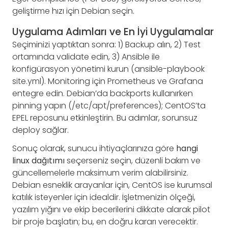
geliştirme hızı için Debian seçin.
Uygulama Adımları ve En İyi Uygulamalar
Seçiminizi yaptıktan sonra: 1) Backup alın, 2) Test
ortamında validate edin, 3) Ansible ile
konfigürasyon yönetimi kurun (ansible-playbook
site.yml). Monitoring için Prometheus ve Grafana
entegre edin. Debian’da backports kullanırken
pinning yapın (/etc/apt/preferences); CentOS’ta
EPEL reposunu etkinleştirin. Bu adımlar, sorunsuz
deploy sağlar.
Sonuç olarak, sunucu ihtiyaçlarınıza göre
hangi
linux dağıtımı
seçerseniz seçin, düzenli bakım ve
güncellemelerle maksimum verim alabilirsiniz.
Debian esneklik arayanlar için, CentOS ise kurumsal
katılık isteyenler için idealdir. İşletmenizin ölçeği,
yazılım yığını ve ekip becerilerini dikkate alarak pilot
bir proje başlatın; bu, en doğru kararı verecektir.