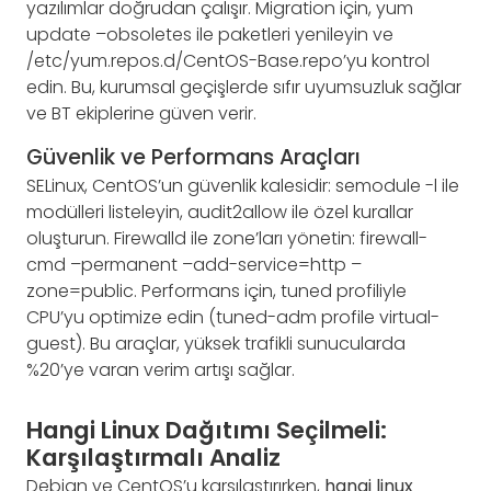
yazılımlar doğrudan çalışır. Migration için, yum
update –obsoletes ile paketleri yenileyin ve
/etc/yum.repos.d/CentOS-Base.repo’yu kontrol
edin. Bu, kurumsal geçişlerde sıfır uyumsuzluk sağlar
ve BT ekiplerine güven verir.
Güvenlik ve Performans Araçları
SELinux, CentOS’un güvenlik kalesidir: semodule -l ile
modülleri listeleyin, audit2allow ile özel kurallar
oluşturun. Firewalld ile zone’ları yönetin: firewall-
cmd –permanent –add-service=http –
zone=public. Performans için, tuned profiliyle
CPU’yu optimize edin (tuned-adm profile virtual-
guest). Bu araçlar, yüksek trafikli sunucularda
%20’ye varan verim artışı sağlar.
Hangi Linux Dağıtımı Seçilmeli:
Karşılaştırmalı Analiz
Debian ve CentOS’u karşılaştırırken,
hangi linux