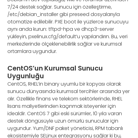
7/24 destek sağlar. Sunucu için özelleştirme,
/etc/debian_installer gibi preseed dosyalarıyla
otomatize edilebilir. PXE boot ile yüzlerce sunucuyu
aynı anda kurun: tftpd-hpa ve dhcp3-server
yükleyin, pxelinux.cfg/default’u yapılandırın. Bu, veri
merkezlerinde ölçeklenebilirlik sağlar ve kurumsal
ortamlara uygundur.
CentOS’un Kurumsal Sunucu
Uygunluğu
CentOS, RHEL’in binary uyumlu bir kopyası olarak
sunucu dünyasında kurumsal tercihler arasında yer
alır. Özellikle finans ve telekom sektörlerinde, RHEL
lisans maliyetlerinden kaçınmak isteyenler için
idealdir. CentOS 7 gibi eski sürümler, 10 yıla varan
destek döngüsüyle uzun ömürlü sunucular için
uygundur. Yum/DNF paket yöneticisi, RPM tabanlı
ekosistemiyle SELinux entegrasyonu sağlar ki bu,