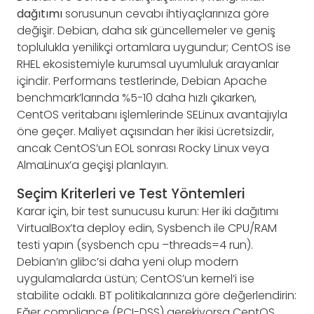
dağıtımı
sorusunun cevabı ihtiyaçlarınıza göre
değişir. Debian, daha sık güncellemeler ve geniş
toplulukla yenilikçi ortamlara uygundur; CentOS ise
RHEL ekosistemiyle kurumsal uyumluluk arayanlar
içindir. Performans testlerinde, Debian Apache
benchmark’larında %5-10 daha hızlı çıkarken,
CentOS veritabanı işlemlerinde SELinux avantajıyla
öne geçer. Maliyet açısından her ikisi ücretsizdir,
ancak CentOS’un EOL sonrası Rocky Linux veya
AlmaLinux’a geçişi planlayın.
Seçim Kriterleri ve Test Yöntemleri
Karar için, bir test sunucusu kurun: Her iki dağıtımı
VirtualBox’ta deploy edin, Sysbench ile CPU/RAM
testi yapın (sysbench cpu –threads=4 run).
Debian’ın glibc’si daha yeni olup modern
uygulamalarda üstün; CentOS’un kernel’i ise
stabilite odaklı. BT politikalarınıza göre değerlendirin:
Eğer compliance (PCI-DSS) gerekiyorsa CentOS,