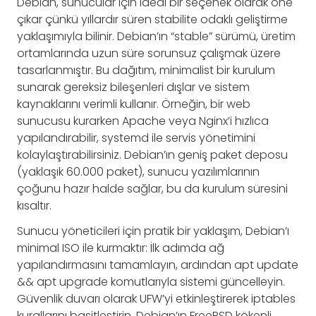
Debian, sunucular için ideal bir seçenek olarak öne
çıkar çünkü yıllardır süren stabilite odaklı geliştirme
yaklaşımıyla bilinir. Debian’ın “stable” sürümü, üretim
ortamlarında uzun süre sorunsuz çalışmak üzere
tasarlanmıştır. Bu dağıtım, minimalist bir kurulum
sunarak gereksiz bileşenleri dışlar ve sistem
kaynaklarını verimli kullanır. Örneğin, bir web
sunucusu kurarken Apache veya Nginx’i hızlıca
yapılandırabilir, systemd ile servis yönetimini
kolaylaştırabilirsiniz. Debian’ın geniş paket deposu
(yaklaşık 60.000 paket), sunucu yazılımlarının
çoğunu hazır halde sağlar, bu da kurulum süresini
kısaltır.
Sunucu yöneticileri için pratik bir yaklaşım, Debian’ı
minimal ISO ile kurmaktır: İlk adımda ağ
yapılandırmasını tamamlayın, ardından apt update
&& apt upgrade komutlarıyla sistemi güncelleyin.
Güvenlik duvarı olarak UFW’yi etkinleştirerek iptables
kurallarını basitleştirin. Debian’ın FreeBSD kökenli