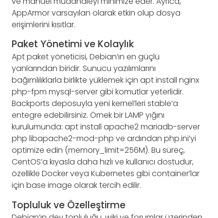
ve manuel müdahaleyi minimize eder. Ayrıca,
AppArmor varsayılan olarak etkin olup dosya
erişimlerini kısıtlar.
Paket Yönetimi ve Kolaylık
Apt paket yöneticisi, Debian’ın en güçlü
yanlarından biridir. Sunucu yazılımlarını
bağımlılıklarla birlikte yüklemek için apt install nginx
php-fpm mysql-server gibi komutlar yeterlidir.
Backports deposuyla yeni kernel’leri stable’a
entegre edebilirsiniz. Örnek bir LAMP yığını
kurulumunda: apt install apache2 mariadb-server
php libapache2-mod-php ve ardından php.ini’yi
optimize edin (memory_limit=256M). Bu süreç,
CentOS’a kıyasla daha hızlı ve kullanıcı dostudur,
özellikle Docker veya Kubernetes gibi container’lar
için base image olarak tercih edilir.
Topluluk ve Özelleştirme
Debian’ın dev topluluğu, wiki ve forumlar üzerinden