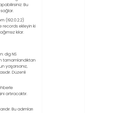
bilirsiniz. Bu
sağlar.
com (192.0.2.2)
 records ekleyin ki
ğımsız kılar.
n: dig NS
syon tamamlandıktan
run yaşarsanız,
sıdır. Düzenli
ehberle
ni artıracaktır.
ıdır. Bu adımları