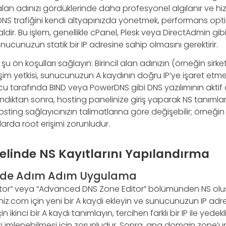
alan adınızı gördüklerinde daha profesyonel algılanır ve hiz
 DNS trafiğini kendi altyapınızda yönetmek, performans opt
dealdir. Bu işlem, genellikle cPanel, Plesk veya DirectAdmin gi
sunucunuzun statik bir IP adresine sahip olmasını gerektirir.
ön koşulları sağlayın: Birincil alan adınızın (örneğin sirket
m yetkisi, sunucunuzun A kaydının doğru IP’ye işaret etmes
ucu tarafında BIND veya PowerDNS gibi DNS yazılımının aktif o
ndıktan sonra, hosting panelinize giriş yaparak NS tanımlarını
osting sağlayıcınızın talimatlarına göre değişebilir; örneği
rda root erişimi zorunludur.
elinde NS Kayıtlarını Yapılandırma
inde Adım Adım Uygulama
ditor” veya “Advanced DNS Zone Editor” bölümünden NS olu
tiniz.com için yeni bir A kaydı ekleyin ve sunucunuzun IP adre
in ikinci bir A kaydı tanımlayın, tercihen farklı bir IP ile yedekl
çözümlenebilmesi için zorunludur. Sonra, ana domain zone’un