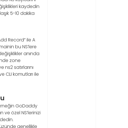
işiklikleri kaydedin
laşık 5-10 dakika
Add Record” ile A
domainin bu NS’lere
eğişiklikler anında
ninde zone
 ns2 satırlarını
 CLI komutları ile
nu
 (örneğin GoDaddy
e özel NS’lerinizi
ydedin.
yüzünde genellikle