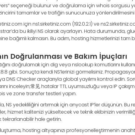
s” seçeneği bulunur ve doğrulama için whois sorgusu yapa
incirini tamamlar ve trafiğin sunucunuza yönlendirilmesini 
ketiniz.com için ns1.sirketiniz.com (192.0.2.1) ve ns2.sirketiniz.
strar’da bu ikiliyi NS olarak ayarlayın. Hata durumunda, glue
ine bağımlı kalmasın. Bu adım, hosting hizmetlerinizi tam ba
nın Doğrulanması ve Bakım İpuçları
ştığını doğrulamak için dig veya nslookup komutlarını kullanı
.8.8 gibi. Sonuçta kendi NS’lerinizi görmelisiniz. Propaga
a DNS Checker araçlarıyla global yayılımı kontrol edin. So
arını inceleyin;常见 hatalar TTL uyumsuzluğu veya IP çakışma
is ve zone transfer testleri yapın.
, NS yedekliliğini artırmak için anycast IP’ler düşünün. Bu r
r, hizmet kalitenizi yükseltecek ve teknik ekibinizin verimliliği
tekrarlanabilir hale getirin.
uşturma, hosting altyapınızı profesyonelleştirmenin anahtar