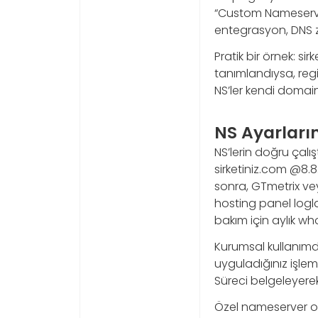
“Custom Nameserver
entegrasyon, DNS z
Pratik bir örnek: sir
tanımlandıysa, regi
NS’ler kendi domain
NS Ayarları
NS’lerin doğru çalı
sirketiniz.com @8.8
sonra, GTmetrix vey
hosting panel logl
bakım için aylık who
Kurumsal kullanımda
uyguladığınız işlemle
Süreci belgeleyerek 
Özel nameserver ol