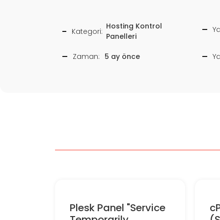
Hosting Kontrol
Ya
Kategori:
Panelleri
Zaman:
5 ay önce
Y
Plesk Panel "Service
cP
Temporarily
(S