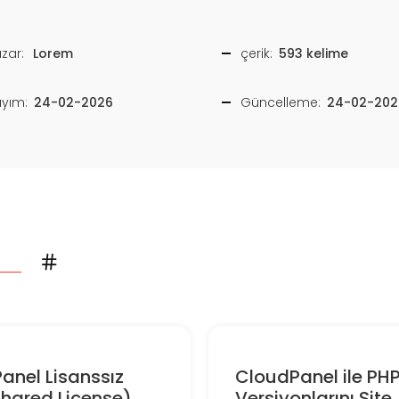
zar:
Lorem
çerik:
593 kelime
ayım:
24-02-2026
Güncelleme:
24-02-202
anel Lisanssız
CloudPanel ile PH
hared License)
Versiyonlarını Site