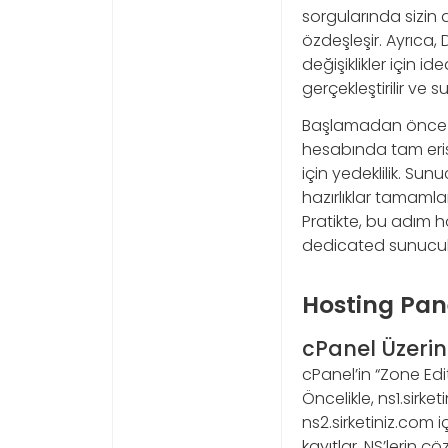
sorgularında sizin 
özdeşleşir. Ayrıca,
değişiklikler için i
gerçekleştirilir ve 
Başlamadan önce şu 
hesabında tam erişi
için yedeklilik. Sun
hazırlıklar tamamla
Pratikte, bu adım h
dedicated sunucula
Hosting Pan
cPanel Üzer
cPanel’in “Zone E
Öncelikle, ns1.sirke
ns2.sirketiniz.com iç
kayıtlar, NS’lerin 