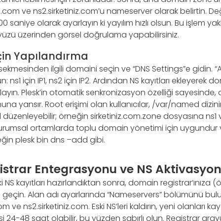
niz.com ve ns2.sirketiniz.com’u nameserver olarak belirtin. Değ
0 saniye olarak ayarlayın ki yayılım hızlı olsun. Bu işlem yak
yüzü üzerinden görsel doğrulama yapabilirsiniz.
İçin Yapılandırma
sekmesinden ilgili domaini seçin ve “DNS Settings”e gidin. “
un: ns1 için IP1, ns2 için IP2. Ardından NS kayıtları ekleyerek 
layın. Plesk’in otomatik senkronizasyon özelliği sayesinde, d
na yansır. Root erişimi olan kullanıcılar, /var/named dizi
düzenleyebilir; örneğin sirketiniz.com.zone dosyasına ns1 ve
kurumsal ortamlarda toplu domain yönetimi için uygundur ve
rneğin plesk bin dns –add gibi.
strar Entegrasyonu ve NS Aktivasyo
i NS kayıtları hazırlandıktan sonra, domain registrar’ınıza
çin. Alan adı ayarlarında “Nameservers” bölümünü bulun v
.com ve ns2.sirketiniz.com. Eski NS’leri kaldırın, yeni olanları ka
24-48 saat olabilir, bu yüzden sabırlı olun. Registrar ara