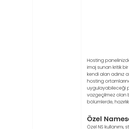
Hosting panelinizd
imaj sunan kritik bir
kendi alan adınız a
hosting ortamlarınd
uygulayabileceği pra
vazgeçilmez olan bu
bölümlerde, hazırl
Özel Namese
Özel NS kullanımı, 