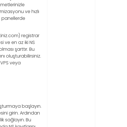
metlerinizle
imizasyonu ve hızlı
bi panellerde
iniz.com) registrar
i ve en az iki NS
lması şarttır. Bu
 oluşturabilirsiniz.
n VPS veya
şturmaya başlayın.
sini girin. Ardından
ilik sağlayın. Bu
da NS kayıtlarını