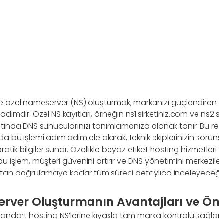
e özel nameserver (NS) oluşturmak, markanızı güçlendiren 
 adımdır. Özel NS kayıtları, örneğin ns1.sirketiniz.com ve ns2.s
ltında DNS sunucularınızı tanımlamanıza olanak tanır. Bu r
a bu işlemi adım adım ele alarak, teknik ekiplerinizin soruns
tik bilgiler sunar. Özellikle beyaz etiket hosting hizmetleri
 işlem, müşteri güvenini artırır ve DNS yönetimini merkezileş
ıktan doğrulamaya kadar tüm süreci detaylıca inceleyeceğ
rver Oluşturmanın Avantajları ve Ön
standart hosting NS’lerine kıyasla tam marka kontrolü sağlar.