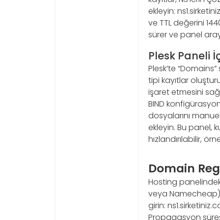
ekleyin: ns1.sirketi
ve TTL değerini 1440
sürer ve panel ara
Plesk Paneli 
Plesk’te “Domains” 
tipi kayıtlar oluştur
işaret etmesini sağ
BIND konfigürasyonu
dosyalarını manuel 
ekleyin. Bu panel, 
hızlandırılabilir, ö
Domain Regi
Hosting panelindek
veya Namecheap) ge
girin: ns1.sirketiniz
Propagasyon süresi 