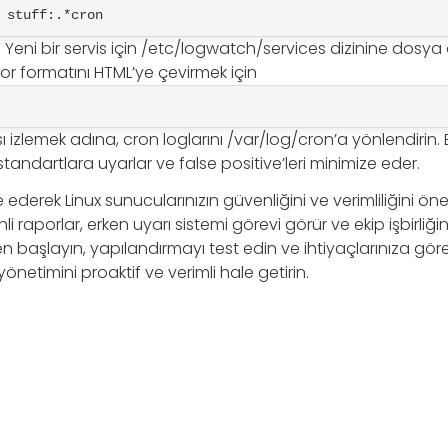
 stuff:.*cron
in: Yeni bir servis için /etc/logwatch/services dizinine dosya
por formatını HTML’ye çevirmek için
ı izlemek adına, cron loglarını /var/log/cron’a yönlendirin. 
standartlara uyarlar ve false positive’leri minimize eder.
ederek Linux sunucularınızın güvenliğini ve verimliliğini ön
enli raporlar, erken uyarı sistemi görevi görür ve ekip işbirliğin
aşlayın, yapılandırmayı test edin ve ihtiyaçlarınıza göre
önetimini proaktif ve verimli hale getirin.