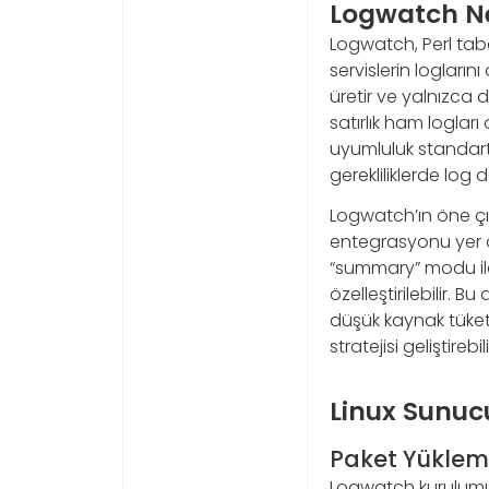
Logwatch Ned
Logwatch, Perl taba
servislerin loglarını
üretir ve yalnızca 
satırlık ham loglar
uyumluluk standart
gerekliliklerde log 
Logwatch’ın öne çık
entegrasyonu yer al
“summary” modu ile s
özelleştirilebilir.
düşük kaynak tüketi
stratejisi geliştirebili
Linux Sunu
Paket Yüklem
Logwatch kurulumun