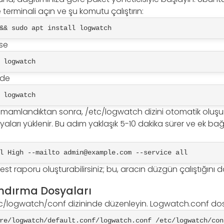
 terminali açın ve şu komutu çalıştırın:
&& sudo apt install logwatch
ise
 logwatch
rde
 logwatch
tamamlandıktan sonra, /etc/logwatch dizini otomatik oluşu
ları yüklenir. Bu adım yaklaşık 5-10 dakika sürer ve ek bağı
l High --mailto 
admin@example.com
 --service all
test raporu oluşturabilirsiniz; bu, aracın düzgün çalıştığını d
ndırma Dosyaları
c/logwatch/conf dizininde düzenleyin. Logwatch.conf dos
re/logwatch/default.conf/logwatch.conf /etc/logwatch/con