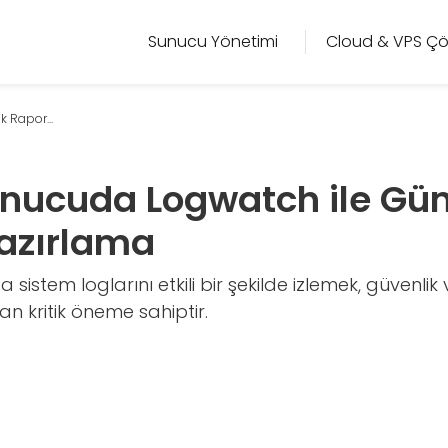
Sunucu Yönetimi
Cloud & VPS Çö
 Rapor...
unucuda Logwatch ile Gü
azırlama
 sistem loglarını etkili bir şekilde izlemek, güvenl
an kritik öneme sahiptir.