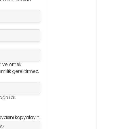
r ve örnek
mlılık gerektirmez.
oğrular.
yasını kopyalayın:
f/