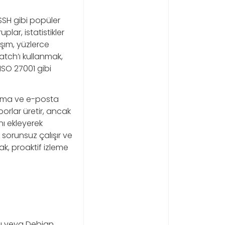
 SSH gibi popüler
plar, istatistikler
aşım, yüzlerce
watch’ı kullanmak,
ISO 27001 gibi
rlama ve e-posta
orlar üretir, ancak
nı ekleyerek
 sorunsuz çalışır ve
k, proaktif izleme
tu veya Debian