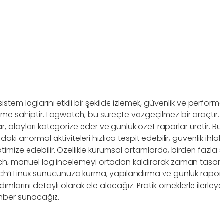
istem loglarını etkili bir şekilde izlemek, güvenlik ve perfo
eme sahiptir. Logwatch, bu süreçte vazgeçilmez bir araçtır.
ar, olayları kategorize eder ve günlük özet raporlar üretir.
aki anormal aktiviteleri hızlıca tespit edebilir, güvenlik ihlal
ptimize edebilir. Özellikle kurumsal ortamlarda, birden faz
tch, manuel log incelemeyi ortadan kaldırarak zaman tasar
’ı Linux sunucunuza kurma, yapılandırma ve günlük raporl
ımlarını detaylı olarak ele alacağız. Pratik örneklerle ilerl
ehber sunacağız.