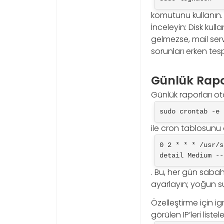
komutunu kullanın.
İnceleyin: Disk kull
gelmezse, mail serv
sorunları erken tes
Günlük Rapo
Günlük raporları ot
sudo crontab -e
ile cron tablosunu a
0 2 * * * /usr/s
detail Medium --
. Bu, her gün saba
ayarlayın; yoğun s
Özelleştirme için i
görülen IP’leri listel