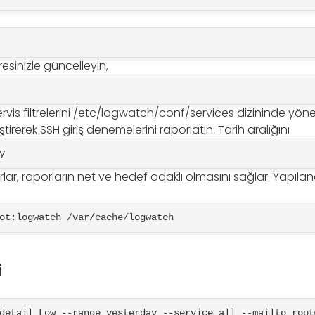
resinizle güncelleyin,
ervis filtrelerini /etc/logwatch/conf/services dizininde yöne
ştirerek SSH giriş denemelerini raporlatın. Tarih aralığını
y
yarlar, raporların net ve hedef odaklı olmasını sağlar. Yapıl
ot:logwatch /var/cache/logwatch
i
detail Low --range yesterday --service all --mailto root