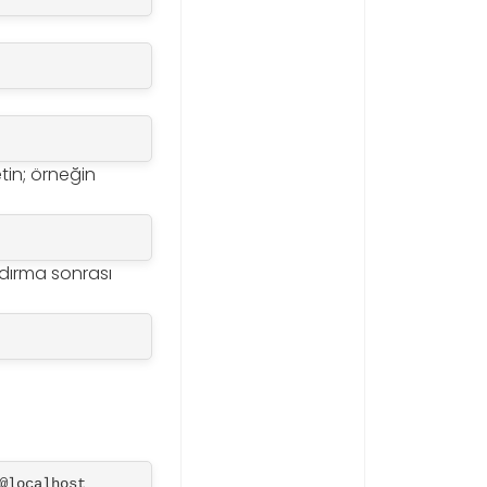
tin; örneğin
andırma sonrası
@localhost