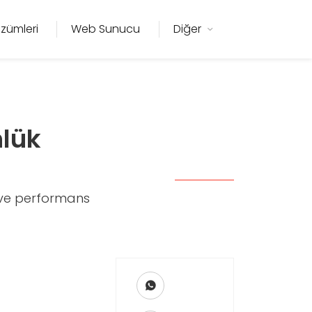
zümleri
Web Sunucu
Diğer
nlük
ik ve performans