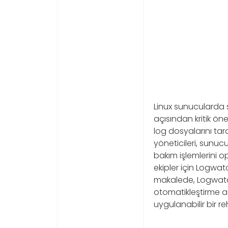
Linux sunucularda s
açısından kritik ön
log dosyalarını tar
yöneticileri, sunucud
bakım işlemlerini o
ekipler için Logwa
makalede, Logwatch
otomatikleştirme ad
uygulanabilir bir r