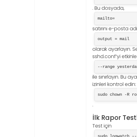
. Bu dosyada,
mailto=
satırını e-posta ad
output = mail
olarak ayarlayın. S
sshd.conf’yi etkinle
--range yesterda
ile sınırlayın. Bu a
izinleri kontrol edin:
sudo chown -R ro
.
İlk Rapor Test
Test için
sudo logwatch --