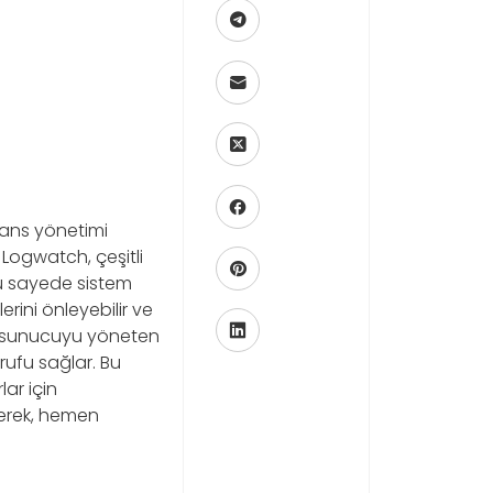
rmans yönetimi
 Logwatch, çeşitli
 Bu sayede sistem
lerini önleyebilir ve
la sunucuyu yöneten
rufu sağlar. Bu
ar için
eyerek, hemen