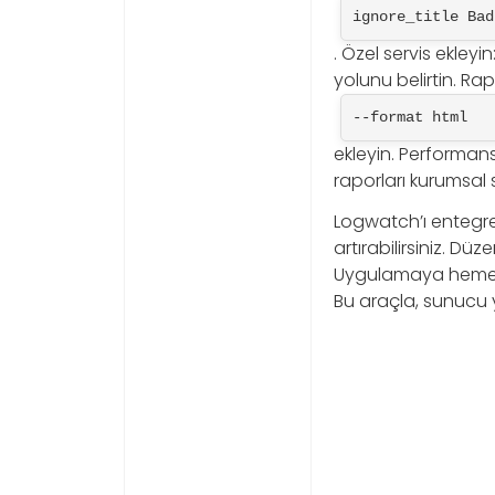
ignore_title Bad
. Özel servis ekley
yolunu belirtin. Ra
--format html
ekleyin. Performans
raporları kurumsal 
Logwatch’ı entegre 
artırabilirsiniz. Düz
Uygulamaya hemen b
Bu araçla, sunucu y