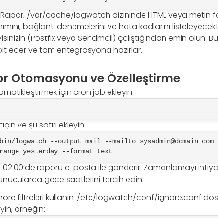
 Rapor, /var/cache/logwatch dizininde HTML veya metin fo
anımını, bağlantı denemelerini ve hata kodlarını listeleyecekt
isinizin (Postfix veya Sendmail) çalıştığından emin olun. Bu 
pit eder ve tam entegrasyona hazırlar.
r Otomasyonu ve Özelleştirme
omatikleştirmek için cron job ekleyin.
çın ve şu satırı ekleyin:
bin/logwatch --output mail --mailto 
sysadmin@domain.com
 
range yesterday --format text
h 02:00’de raporu e-posta ile gönderir. Zamanlamayı ihtiy
unucularda gece saatlerini tercih edin.
gnore filtreleri kullanın. /etc/logwatch/conf/ignore.conf do
eyin, örneğin: