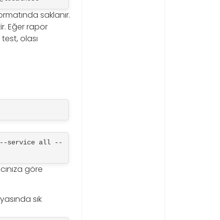
rmatında saklanır.
ir. Eğer rapor
test, olası
--service all --
acınıza göre
syasında sık