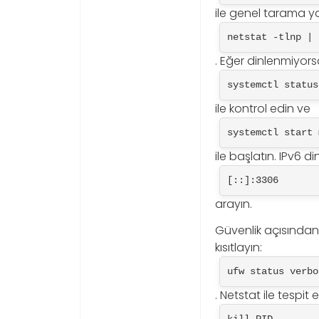
ile genel tarama yap
netstat -tlnp | 
. Eğer dinlenmiyor
systemctl status
ile kontrol edin ve
systemctl start 
ile başlatın. IPv6 d
[::]:3306
arayın.
Güvenlik açısından,
kısıtlayın:
ufw status verbo
. Netstat ile tespit
kill PID