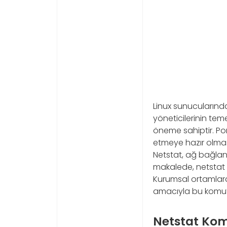
Linux sunucularında
yöneticilerinin tem
öneme sahiptir. Por
etmeye hazır olmasın
Netstat, ağ bağlantıl
makalede, netstat 
Kurumsal ortamlard
amacıyla bu komutu
Netstat Kom