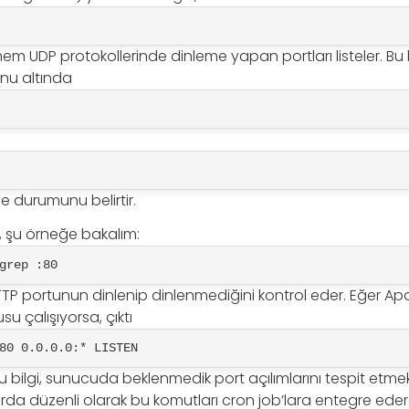
m UDP protokollerinde dinleme yapan portları listeler. Bu 
nu altında
me durumunu belirtir.
n, şu örneğe bakalım:
grep :80
HTTP portunun dinlenip dinlenmediğini kontrol eder. Eğer A
u çalışıyorsa, çıktı
80 0.0.0.0:* LISTEN
u bilgi, sunucuda beklenmedik port açılımlarını tespit etme
da düzenli olarak bu komutları cron job’lara entegre ede