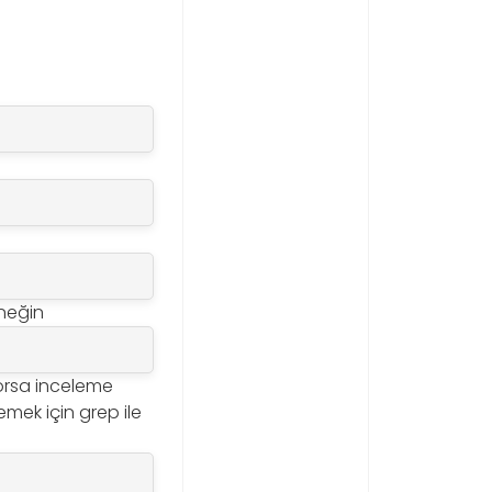
rneğin
yorsa inceleme
elemek için grep ile