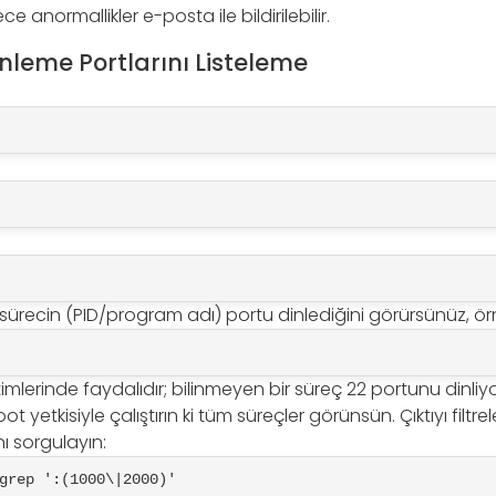
ce anormallikler e-posta ile bildirilebilir.
nleme Portlarını Listeleme
 sürecin (PID/program adı) portu dinlediğini görürsünüz, ö
timlerinde faydalıdır; bilinmeyen bir süreç 22 portunu dinli
 root yetkisiyle çalıştırın ki tüm süreçler görünsün. Çıktıyı filtr
ını sorgulayın:
grep ':(1000\|2000)'