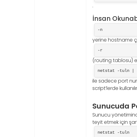
.
İnsan Okunabil
-n
yerine hostname ç
-r
(routing tablosu) e
netstat -tuln | 
ile sadece port num
script’lerde kullanılır
Sunucuda Po
Sunucu yönetiminde
teyit etmek için şar
netstat -tuln