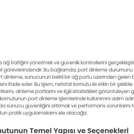
 ağ trafiğini yönetmek ve güvenlik kontrollerini gerçekleşti
el görevlerindendir. Bu bağlamda, port dinleme durumunu iz
t dinleme, sunucunun belirli bir ağ portu üzerinden gelen b
ı ifade eder. Bu işlem, netstat komutu ile etkin bir şekilde ge
arını, dinleme portlarını ve ilgili istatistikleri görüntüleyen g
komutunun port dinleme işlemlerinde kullanımını adım adı
a sunucu güvenliğini artırmak ve performans sorunlarını 
n pratik uygulamalarını ele alacağız.
utunun Temel Yapısı ve Seçenekleri