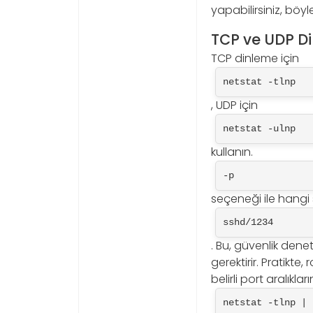
yapabilirsiniz, böyle
TCP ve UDP Di
TCP dinleme için
netstat -tlnp
, UDP için
netstat -ulnp
kullanın.
-p
seçeneği ile hangi
sshd/1234
. Bu, güvenlik dene
gerektirir. Pratikte,
belirli port aralıklar
netstat -tlnp | 