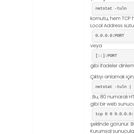
netstat -tuln
komutu, hem TCP he
Local Address sütu
0.0.0.0:PORT
veya
[::]:PORT
gibi ifadeler dinle
Çıktıyı anlamak içi
netstat -tuln | 
. Bu, 80 numaralı 
gibi bir web sunucus
tcp 0 0 0.0.0.0:
şeklinde görünür. B
Kurumsal sunucular