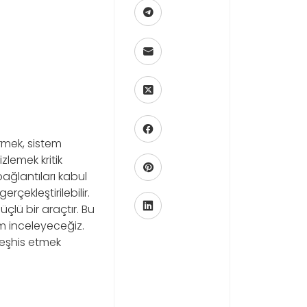
rmek, sistem
lemek kritik
ağlantıları kabul
rçekleştirilebilir.
üçlü bir araçtır. Bu
m inceleyeceğiz.
teşhis etmek