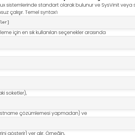
nux sistemlerinde standart olarak bulunur ve SysVinit veya
uz çalışır. Temel syntax’ı
ler]
nleme için en sık kullanılan seçenekler arasında
 soketler),
 hostname çözümlemesi yapmadan) ve
ini gösterir) yer alır. Örneğin,