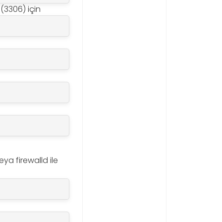
 (3306) için
ya firewalld ile