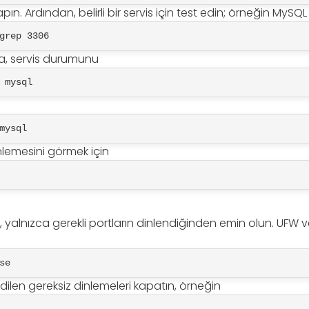
ın. Ardından, belirli bir servis için test edin; örneğin MySQL
grep 3306
sa, servis durumunu
 mysql
mysql
inlemesini görmek için
 yalnızca gerekli portların dinlendiğinden emin olun. UFW ve
se
 edilen gereksiz dinlemeleri kapatın, örneğin