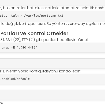
bu kontrolleri haftalık script’lerle otomatize edin: Bir bash s
stat -tuln > /var/log/portscan.txt
f ile değişiklikleri raporlasın. Bu yöntem, zero-day açıklarını 
Portları ve Kontrol Örnekleri
, SSH (22), FTP (21) gibi portları hedefleyin. Örnek:
 grep -E ':(80|443)'
ır. Dinlenmiyorsa konfigürasyonu kontrol edin:
-enabled/default
ve