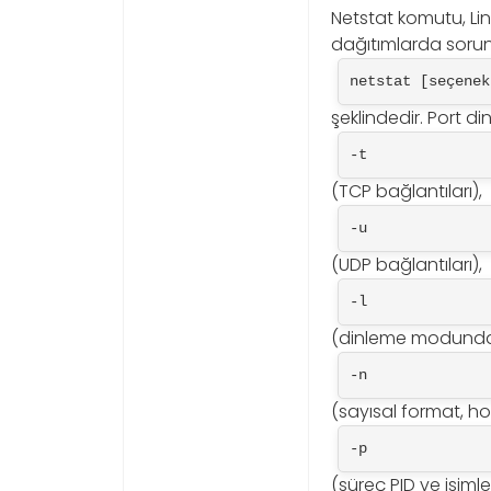
Netstat komutu, Li
dağıtımlarda soruns
netstat [seçenek
şeklindedir. Port di
-t
(TCP bağlantıları),
-u
(UDP bağlantıları),
-l
(dinleme modundaki
-n
(sayısal format,
-p
(süreç PID ve isimler