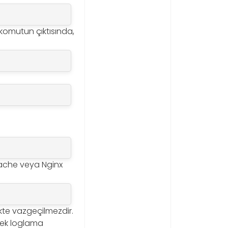
komutun çıktısında,
pache veya Nginx
kte vazgeçilmezdir.
rek loglama