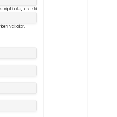
cript’i oluşturun ki
erken yakalar.