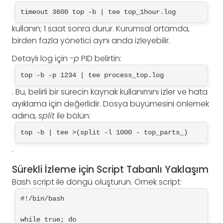
timeout 3600 top -b | tee top_1hour.log
kullanın; 1 saat sonra durur. Kurumsal ortamda,
birden fazla yönetici aynı anda izleyebilir.
Detaylı log için
-p
PID belirtin:
top -b -p 1234 | tee process_top.log
. Bu, belirli bir sürecin kaynak kullanımını izler ve hata
ayıklama için değerlidir. Dosya büyümesini önlemek
adına,
split
ile bölün:
top -b | tee >(split -l 1000 - top_parts_)
.
Sürekli İzleme için Script Tabanlı Yaklaşım
Bash script ile döngü oluşturun. Örnek script:
#!/bin/bash
while true; do