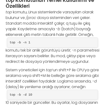
top Komutunun Temel Kullanımı ve
Özellikleri
top
komutu, Linux sistemlerinde varsayılan olarak
bulunur ve
/proc
dosya sisteminden veri çeker.
Standart modda interaktif çalışır; q tuşu ile çıkış
yapılır. Kaydetme amacıyla
-b
(batch) bayrağı
eklenerek çıktı metin tabanlı hale getirilir. Örneğin,
top -b -n 1
komutu tek bir anlık görüntüyü üretir;
-n
parametresi
iterasyon sayısını belirler. Bu mod, çıktıyı pipe veya
redirect ile dosyaya yönlendirmeye uygundur.
Sistem yöneticileri için
top
‘un shift+P ile CPU’ya göre
sıralama veya shift+M ile belleğe göre sıralama gibi
interaktif özellikleri faydalıdır. Loglama sırasında,
-d
(delay) ile yenileme aralığı ayarlanır; örneğin
top -b -d 10
10 saniyede bir günceller. Bu ayarlar, log dosyasının