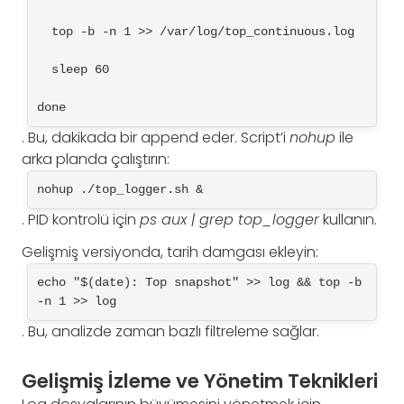
  top -b -n 1 >> /var/log/top_continuous.log
  sleep 60
done
. Bu, dakikada bir append eder. Script’i
nohup
ile
arka planda çalıştırın:
nohup ./top_logger.sh &
. PID kontrolü için
ps aux | grep top_logger
kullanın.
Gelişmiş versiyonda, tarih damgası ekleyin:
echo "$(date): Top snapshot" >> log && top -b 
-n 1 >> log
. Bu, analizde zaman bazlı filtreleme sağlar.
Gelişmiş İzleme ve Yönetim Teknikleri