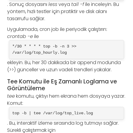
. Sonuç dosyasını
less
veya
tail -f
ile inceleyin. Bu
yöntem, hızlı testler için pratiktir ve disk alanı
tasarrufu sağlar.
Uygulamada, cron job ile periyodik çalıştırın:
crontab -e
ile
*/30 * * * * top -b -n 3 >> 
/var/log/top_hourly.log
ekleyin. Bu, her 30 dakikada bir append modunda
(>>) günceller ve uzun vadeli trendleri yakalar.
Tee Komutu ile Eş Zamanlı Loglama ve
Görüntüleme
tee
komutu, çıktıyı hem ekrana hem dosyaya yazar.
Komut:
top -b | tee /var/log/top_live.log
. Bu, interaktif izleme sırasında log tutmayı sağlar.
Sürekli çalıştırmak için