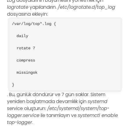
Log dosyalarının büyümesini yönetmek için
logrotate
yapılandırın.
/etc/logrotate.d/top_log
dosyasına ekleyin:
/var/log/top*.log {
  daily
  rotate 7
  compress
  missingok
}
. Bu, günlük döndürür ve 7 gün saklar. Sistem
yeniden başlatmada devamlılık için
systemd
service oluşturun:
/etc/systemd/system/top-
logger.service
ile tanımlayın ve
systemctl enable
top-logger
.