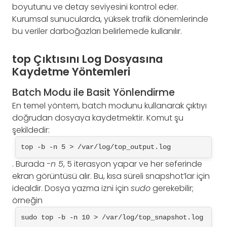
boyutunu ve detay seviyesini kontrol eder.
Kurumsal sunucularda, yüksek trafik dönemlerinde
bu veriler darboğazları belirlemede kullanılır.
top Çıktısını Log Dosyasına
Kaydetme Yöntemleri
Batch Modu ile Basit Yönlendirme
En temel yöntem, batch modunu kullanarak çıktıyı
doğrudan dosyaya kaydetmektir. Komut şu
şekildedir:
top -b -n 5 > /var/log/top_output.log
. Burada
-n 5
, 5 iterasyon yapar ve her seferinde
ekran görüntüsü alır. Bu, kısa süreli snapshot’lar için
idealdir. Dosya yazma izni için
sudo
gerekebilir;
örneğin
sudo top -b -n 10 > /var/log/top_snapshot.log