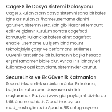
CageFS ile Dosya Sistemi İzolasyonu
CageFS, kullanıcıların dosya sistemini sanal bir kafes
içine alır. Kullanıcı, /home/username dizinini
görürken, sistemin /etc, /bin gibi klasörleri remount
edilir ve gizlenir. Kurulum sonrası cagefsctl
komutuyla kullanıcılar kafese alınır: cagefsctl –
enable-username. Bu işlem, bind mount
teknolojisiyle çalışır ve performansı etkilemez.
Güvenlik testlerinde, bir kullanıcının başka hesaba
erişimi tamamen bloke olur. Ayrıca, PHP binary’leri
kullanıcıya özel kopyalanır, sisteminkiler korunur.
SecureLinks ve Ek Güvenlik Katmanları
SecureLinks, simlink saldırılarını önler. Bir kullanıcı,
başka bir kullanıcının dosyasına simlink
oluşturamaz. Bu, /var/www gibi paylaşımlı dizinlerde
kritik öneme sahiptir. CloudLinux ayrıca
mod_hostinglimits ile Apache/IIS entegrasyonu