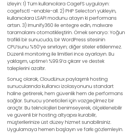
izleyin: 1) Tüm kullanıcılara CageFS uygulayın:
cagefsctl –enable-all. 2) PHP Selector’ı yükleyin,
kullanıcılara LSAPI modunu atayın ki performans
artsın. 3) Imunify360 ile entegre edin, malware
taramalarını otomatikleştirin. Örnek senaryo: Yoğun
trafikli bir sunucuda, bir WordPress sitesinin
CPU’sunu %50’ye sınırlayın; diğer siteler etkilenmez.
Düzenli monitoring ile limitleri ince ayarlayın. Bu
yaklaşım, uptime’ı %99.9’a çıkarır ve destek
taleplerini azaltır.
Sonuç olarak, CloudLinux paylaşımlı hosting
sunucularında kullanıcı izolasyonunu standart
haline getirerek, hem güvenlik hem de performans
sağlar. Sunucu yöneticileri için vazgeçilmez bir
araçtır. Bu teknolojileri benimseyerek, ölçeklenebilir
ve güvenli bir hosting altyapısı kurabilir,
müşterilerinize üst düzey hizmet sunabilirsiniz.
Uygulamaya hemen başlayın ve farkı gözlemleyin.