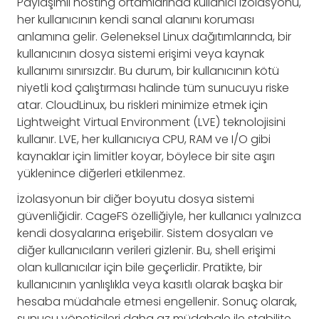
Paylaşımlı hosting ortamlarında kullanıcı izolasyonu,
her kullanıcının kendi sanal alanını koruması
anlamına gelir. Geleneksel Linux dağıtımlarında, bir
kullanıcının dosya sistemi erişimi veya kaynak
kullanımı sınırsızdır. Bu durum, bir kullanıcının kötü
niyetli kod çalıştırması halinde tüm sunucuyu riske
atar. CloudLinux, bu riskleri minimize etmek için
Lightweight Virtual Environment (LVE) teknolojisini
kullanır. LVE, her kullanıcıya CPU, RAM ve I/O gibi
kaynaklar için limitler koyar, böylece bir site aşırı
yüklenince diğerleri etkilenmez.
İzolasyonun bir diğer boyutu dosya sistemi
güvenliğidir. CageFS özelliğiyle, her kullanıcı yalnızca
kendi dosyalarına erişebilir. Sistem dosyaları ve
diğer kullanıcıların verileri gizlenir. Bu, shell erişimi
olan kullanıcılar için bile geçerlidir. Pratikte, bir
kullanıcının yanlışlıkla veya kasıtlı olarak başka bir
hesaba müdahale etmesi engellenir. Sonuç olarak,
sunucu yöneticileri daha az müdahale ile stabilite