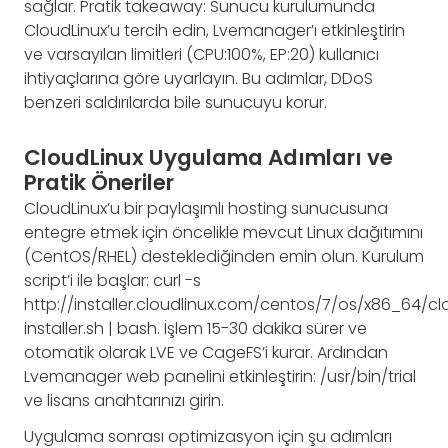
sağlar. Pratik takeaway: Sunucu kurulumunda
CloudLinux’u tercih edin, Lvemanager’ı etkinleştirin
ve varsayılan limitleri (CPU:100%, EP:20) kullanıcı
ihtiyaçlarına göre uyarlayın. Bu adımlar, DDoS
benzeri saldırılarda bile sunucuyu korur.
CloudLinux Uygulama Adımları ve
Pratik Öneriler
CloudLinux’u bir paylaşımlı hosting sunucusuna
entegre etmek için öncelikle mevcut Linux dağıtımını
(CentOS/RHEL) desteklediğinden emin olun. Kurulum
script’i ile başlar: curl -s
http://installer.cloudlinux.com/centos/7/os/x86_64/cl
installer.sh | bash. İşlem 15-30 dakika sürer ve
otomatik olarak LVE ve CageFS’i kurar. Ardından
Lvemanager web panelini etkinleştirin: /usr/bin/trial
ve lisans anahtarınızı girin.
Uygulama sonrası optimizasyon için şu adımları