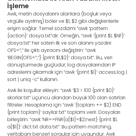
İşleme
Awk, metin dosyalarını alanlara (boşluk veya
virgülle ayrılmış) böler ve $1, $2 gibi değişkenlerle
erişim sağlar. Temel sözdizimi “awk ‘pattern
{action}’ dosya.txt”dir. Örneğin, “awk ‘{print $1, $NF}’
dosya.txt” her satırın ilk ve son alanını yazdırır.
OFS=”,” ile çıktı ayıracını değiştirin: “awk
‘BEGIN{OFS=”,”} {print $1,$2}’ dosya.txt”. Bu, veri
dönüştürmede güçlüdür; log dosyalarından IP
adreslerini çıkarmak için “awk ‘{print $1}’ access.log |
sort | uniq -c” kullanın.
Awk ile koşullar ekleyin: “awk ‘$3 > 100 {print $0}’
skorlar.txt” üçüncü alandan büyük 100 olan satırları
filtreler. Hesaplama için “awk ‘{toplam += $2} END
{print toplam}’ sayilar.txt” toplamı verir. Dosyaları
birleştirin: “awk ‘NR==FNR{a[$1]=$2;next} {print $1,
a[$1]}’ dict.txt data.txt”. Bu pattern matching,
veritabanı benzeri sorgular için uygundur. Awk