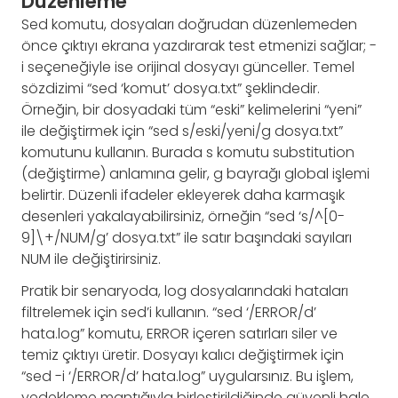
Düzenleme
Sed komutu, dosyaları doğrudan düzenlemeden
önce çıktıyı ekrana yazdırarak test etmenizi sağlar; -
i seçeneğiyle ise orijinal dosyayı günceller. Temel
sözdizimi “sed ‘komut’ dosya.txt” şeklindedir.
Örneğin, bir dosyadaki tüm “eski” kelimelerini “yeni”
ile değiştirmek için “sed s/eski/yeni/g dosya.txt”
komutunu kullanın. Burada s komutu substitution
(değiştirme) anlamına gelir, g bayrağı global işlemi
belirtir. Düzenli ifadeler ekleyerek daha karmaşık
desenleri yakalayabilirsiniz, örneğin “sed ‘s/^[0-
9]\+/NUM/g’ dosya.txt” ile satır başındaki sayıları
NUM ile değiştirirsiniz.
Pratik bir senaryoda, log dosyalarındaki hataları
filtrelemek için sed’i kullanın. “sed ‘/ERROR/d’
hata.log” komutu, ERROR içeren satırları siler ve
temiz çıktıyı üretir. Dosyayı kalıcı değiştirmek için
“sed -i ‘/ERROR/d’ hata.log” uygularsınız. Bu işlem,
yedekleme mantığıyla birleştirildiğinde güvenli hale