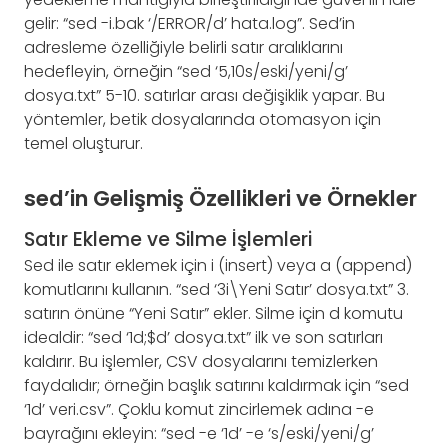
gelir: “sed -i.bak ‘/ERROR/d’ hata.log”. Sed’in
adresleme özelliğiyle belirli satır aralıklarını
hedefleyin, örneğin “sed ‘5,10s/eski/yeni/g’
dosya.txt” 5-10. satırlar arası değişiklik yapar. Bu
yöntemler, betik dosyalarında otomasyon için
temel oluşturur.
sed’in Gelişmiş Özellikleri ve Örnekler
Satır Ekleme ve Silme İşlemleri
Sed ile satır eklemek için i (insert) veya a (append)
komutlarını kullanın. “sed ‘3i\Yeni Satır’ dosya.txt” 3.
satırın önüne “Yeni Satır” ekler. Silme için d komutu
idealdir: “sed ‘1d;$d’ dosya.txt” ilk ve son satırları
kaldırır. Bu işlemler, CSV dosyalarını temizlerken
faydalıdır; örneğin başlık satırını kaldırmak için “sed
‘1d’ veri.csv”. Çoklu komut zincirlemek adına -e
bayrağını ekleyin: “sed -e ‘1d’ -e ‘s/eski/yeni/g’