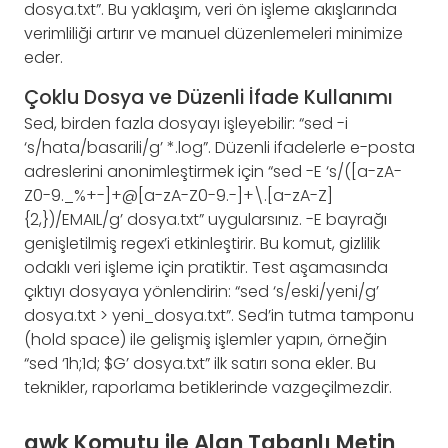
dosya.txt”. Bu yaklaşım, veri ön işleme akışlarında
verimliliği artırır ve manuel düzenlemeleri minimize
eder.
Çoklu Dosya ve Düzenli İfade Kullanımı
Sed, birden fazla dosyayı işleyebilir: “sed -i
‘s/hata/basarili/g’ *.log”. Düzenli ifadelerle e-posta
adreslerini anonimleştirmek için “sed -E ‘s/([a-zA-
Z0-9._%+-]+@[a-zA-Z0-9.-]+\.[a-zA-Z]
{2,})/EMAIL/g’ dosya.txt” uygularsınız. -E bayrağı
genişletilmiş regex’i etkinleştirir. Bu komut, gizlilik
odaklı veri işleme için pratiktir. Test aşamasında
çıktıyı dosyaya yönlendirin: “sed ‘s/eski/yeni/g’
dosya.txt > yeni_dosya.txt”. Sed’in tutma tamponu
(hold space) ile gelişmiş işlemler yapın, örneğin
“sed ‘1h;1d; $G’ dosya.txt” ilk satırı sona ekler. Bu
teknikler, raporlama betiklerinde vazgeçilmezdir.
awk Komutu ile Alan Tabanlı Metin