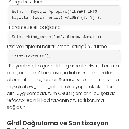
. Sorgu hazırlama:
$stmt = $mysqli->prepare('INSERT INTO 
kayitlar (isim, email) VALUES (?, ?)');
. Parametreleri bağlama:
$stmt->bind_param('ss', $isim, $email);
(‘ss’ veri tiplerini belirtir: string-string). Yürütme:
$stmt->execute();
. Bu yöntem, tip güvenli bağlama ile ekstra koruma
ekler; örneğin ‘i’ tamsayı için kullanırsanız, girdiler
otomatik dönüştürülür. Sunucu yapılandırmasında
mysqli.allow_local_infile’ı false yaparak ek önlem
alın. Uygulamada, tüm CRUD işlemlerini bu şekilde
refactor edin ki kod tabanınız tutarlı koruma
sağlasın.
Girdi Doğrulama ve Sanitizasyon