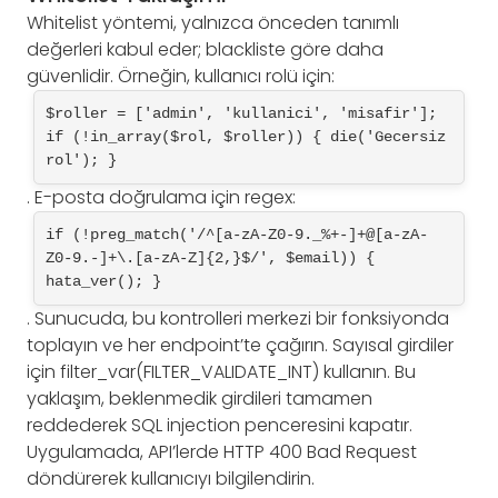
Whitelist yöntemi, yalnızca önceden tanımlı
değerleri kabul eder; blackliste göre daha
güvenlidir. Örneğin, kullanıcı rolü için:
$roller = ['admin', 'kullanici', 'misafir']; 
if (!in_array($rol, $roller)) { die('Gecersiz 
rol'); }
. E-posta doğrulama için regex:
if (!preg_match('/^[a-zA-Z0-9._%+-]+@[a-zA-
Z0-9.-]+\.[a-zA-Z]{2,}$/', $email)) { 
hata_ver(); }
. Sunucuda, bu kontrolleri merkezi bir fonksiyonda
toplayın ve her endpoint’te çağırın. Sayısal girdiler
için filter_var(FILTER_VALIDATE_INT) kullanın. Bu
yaklaşım, beklenmedik girdileri tamamen
reddederek SQL injection penceresini kapatır.
Uygulamada, API’lerde HTTP 400 Bad Request
döndürerek kullanıcıyı bilgilendirin.