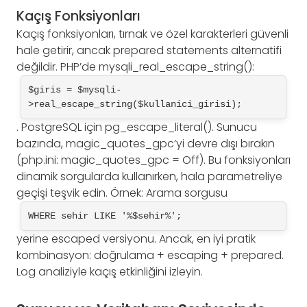
Kaçış Fonksiyonları
Kaçış fonksiyonları, tırnak ve özel karakterleri güvenli
hale getirir, ancak prepared statements alternatifi
değildir. PHP’de mysqli_real_escape_string():
$giris = $mysqli-
>real_escape_string($kullanici_girisi);
. PostgreSQL için pg_escape_literal(). Sunucu
bazında, magic_quotes_gpc’yi devre dışı bırakın
(php.ini: magic_quotes_gpc = Off). Bu fonksiyonları
dinamik sorgularda kullanırken, hala parametreliye
geçişi teşvik edin. Örnek: Arama sorgusu
WHERE sehir LIKE '%$sehir%';
yerine escaped versiyonu. Ancak, en iyi pratik
kombinasyon: doğrulama + escaping + prepared.
Log analiziyle kaçış etkinliğini izleyin.