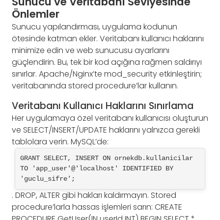
Sunucu ve Veritabanı Seviyesinde
Önlemler
Sunucu yapılandırması, uygulama kodunun
ötesinde katman ekler. Veritabanı kullanıcı haklarını
minimize edin ve web sunucusu ayarlarını
güçlendirin. Bu, tek bir kod açığına rağmen saldırıyı
sınırlar. Apache/Nginx’te mod_security etkinleştirin;
veritabanında stored procedure’lar kullanın.
Veritabanı Kullanıcı Haklarını Sınırlama
Her uygulamaya özel veritabanı kullanıcısı oluşturun
ve SELECT/INSERT/UPDATE haklarını yalnızca gerekli
tablolara verin. MySQL’de:
GRANT SELECT, INSERT ON ornekdb.kullanicilar 
TO 'app_user'@'localhost' IDENTIFIED BY 
'guclu_sifre';
. DROP, ALTER gibi hakları kaldırmayın. Stored
procedure’larla hassas işlemleri sarın: CREATE
PROCEDURE GetUser(IN userId INT) BEGIN SELECT *