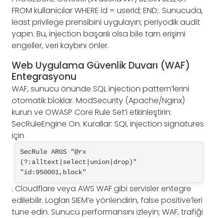
FROM kullanicilar WHERE id = userId; END;. Sunucuda,
least privilege prensibini uygulayın; periyodik audit
yapın. Bu, injection başarılı olsa bile tam erişimi
engeller, veri kaybını önler.
Web Uygulama Güvenlik Duvarı (WAF)
Entegrasyonu
WAF, sunucu önünde SQL injection pattern’lerini
otomatik bloklar. ModSecurity (Apache/Nginx)
kurun ve OWASP Core Rule Set’i etkinleştirin:
SecRuleEngine On. Kurallar: SQL injection signatures
için
SecRule ARGS "@rx 
(?:alltext|select|union|drop)" 
"id:950001,block"
. Cloudflare veya AWS WAF gibi servisler entegre
edilebilir. Logları SIEM’e yönlendirin, false positive’leri
tune edin. Sunucu performansını izleyin; WAF, trafiği