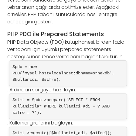
tekrarlanan çağrılarda optimize eder. Aşağıdaki
örnekler, PHP tabanlı sunucularda nasıl entegre
edileceğini gösterir.
PHP PDO ile Prepared Statements
PHP Data Objects (PDO) kütüphanesi, birden fazla
veritabanı için uyumlu prepared statements
desteği sunar. Önce veritabanı bağlantısını kurun:
$pdo = new 
PDO('mysql:host=localhost;dbname=ornekdb', 
$kullanici, $sifre);
. Ardından sorguyu hazırlayın:
$stmt = $pdo->prepare('SELECT * FROM 
kullanicilar WHERE kullanici_adi = ? AND 
sifre = ?');
. Kullanıcı girdilerini bağlayın:
$stmt->execute([$kullanici_adi, $sifre]);