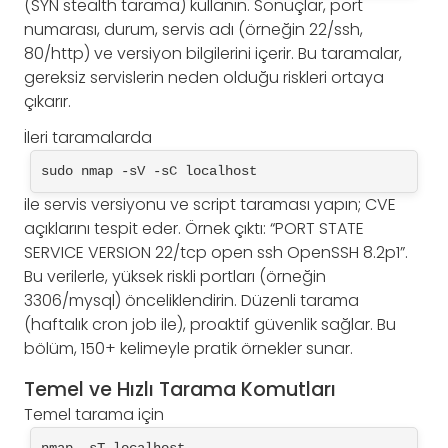
(SYN stealth tarama) kullanın. Sonuçlar, port
numarası, durum, servis adı (örneğin 22/ssh,
80/http) ve versiyon bilgilerini içerir. Bu taramalar,
gereksiz servislerin neden olduğu riskleri ortaya
çıkarır.
İleri taramalarda
sudo nmap -sV -sC localhost
ile servis versiyonu ve script taraması yapın; CVE
açıklarını tespit eder. Örnek çıktı: “PORT STATE
SERVICE VERSION 22/tcp open ssh OpenSSH 8.2p1”.
Bu verilerle, yüksek riskli portları (örneğin
3306/mysql) önceliklendirin. Düzenli tarama
(haftalık cron job ile), proaktif güvenlik sağlar. Bu
bölüm, 150+ kelimeyle pratik örnekler sunar.
Temel ve Hızlı Tarama Komutları
Temel tarama için