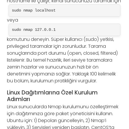
hostname ile çalışır; kendi sunucunuzu taramak için
sudo nmap localhost
veya
sudo nmap 127.0.0.1
komutunu deneyin. Süper kullanıcı (sudo) yetkisi,
privileged taramalar için zorunludur. Tarama
sonuçlarında port durumu (open, closed, filtered)
listelenir. Bu temel hazırlık, ileri seviye taramalara
zemin hazırlar ve sunucunuzun hızlı bir ön
denetimini yapmanızı sağlar. Yaklaşık 100 kelimelik
bu bölüm, kurulumun pratikliğini vurgular.
Linux Dağıtımlarına Özel Kurulum
Adımları
Linux sunucularda Nmap kurulumunu özelleştirmek
için dağıtımınıza göre paket yöneticisini kullanın.
Ubuntu için: 1) Depoları güncelleyin, 2) Nmap’i
yükleyin, 3) Servisleri yeniden başlatın. CentOS’ta