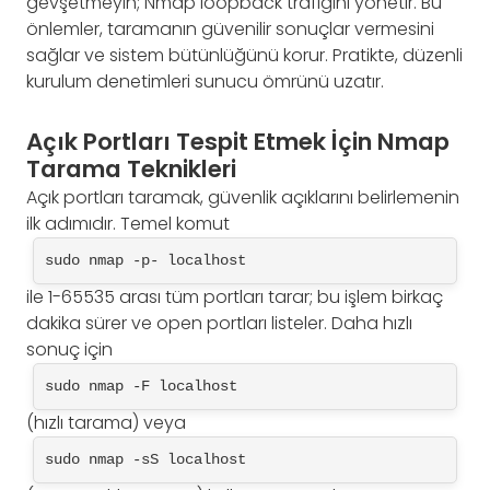
gevşetmeyin; Nmap loopback trafiğini yönetir. Bu
önlemler, taramanın güvenilir sonuçlar vermesini
sağlar ve sistem bütünlüğünü korur. Pratikte, düzenli
kurulum denetimleri sunucu ömrünü uzatır.
Açık Portları Tespit Etmek İçin Nmap
Tarama Teknikleri
Açık portları taramak, güvenlik açıklarını belirlemenin
ilk adımıdır. Temel komut
sudo nmap -p- localhost
ile 1-65535 arası tüm portları tarar; bu işlem birkaç
dakika sürer ve open portları listeler. Daha hızlı
sonuç için
sudo nmap -F localhost
(hızlı tarama) veya
sudo nmap -sS localhost