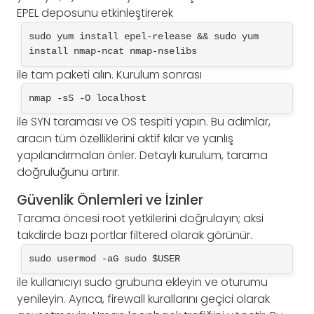
EPEL deposunu etkinleştirerek
sudo yum install epel-release && sudo yum 
install nmap-ncat nmap-nselibs
ile tam paketi alın. Kurulum sonrası
nmap -sS -O localhost
ile SYN taraması ve OS tespiti yapın. Bu adımlar,
aracın tüm özelliklerini aktif kılar ve yanlış
yapılandırmaları önler. Detaylı kurulum, tarama
doğruluğunu artırır.
Güvenlik Önlemleri ve İzinler
Tarama öncesi root yetkilerini doğrulayın; aksi
takdirde bazı portlar filtered olarak görünür.
sudo usermod -aG sudo $USER
ile kullanıcıyı sudo grubuna ekleyin ve oturumu
yenileyin. Ayrıca, firewall kurallarını geçici olarak