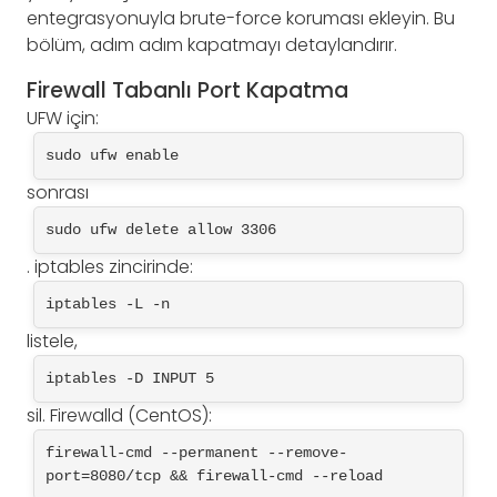
entegrasyonuyla brute-force koruması ekleyin. Bu
bölüm, adım adım kapatmayı detaylandırır.
Firewall Tabanlı Port Kapatma
UFW için:
sudo ufw enable
sonrası
sudo ufw delete allow 3306
. iptables zincirinde:
iptables -L -n
listele,
iptables -D INPUT 5
sil. Firewalld (CentOS):
firewall-cmd --permanent --remove-
port=8080/tcp && firewall-cmd --reload