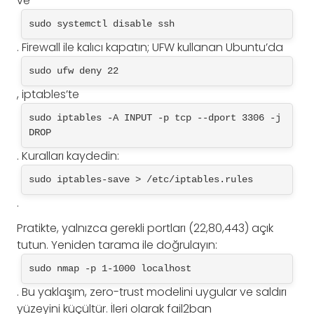
ve
sudo systemctl disable ssh
. Firewall ile kalıcı kapatın; UFW kullanan Ubuntu’da
sudo ufw deny 22
, iptables’te
sudo iptables -A INPUT -p tcp --dport 3306 -j 
DROP
. Kuralları kaydedin:
sudo iptables-save > /etc/iptables.rules
.
Pratikte, yalnızca gerekli portları (22,80,443) açık
tutun. Yeniden tarama ile doğrulayın:
sudo nmap -p 1-1000 localhost
. Bu yaklaşım, zero-trust modelini uygular ve saldırı
yüzeyini küçültür. İleri olarak fail2ban