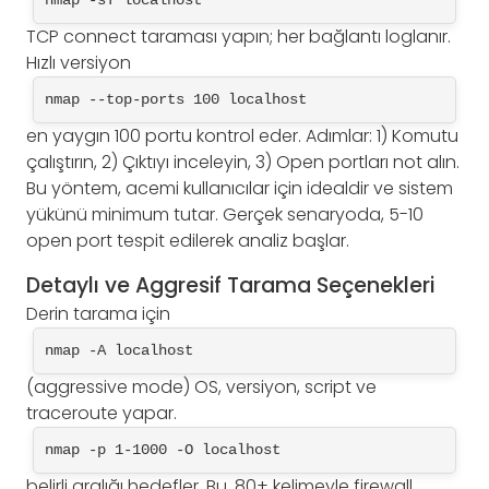
nmap -sT localhost
TCP connect taraması yapın; her bağlantı loglanır.
Hızlı versiyon
nmap --top-ports 100 localhost
en yaygın 100 portu kontrol eder. Adımlar: 1) Komutu
çalıştırın, 2) Çıktıyı inceleyin, 3) Open portları not alın.
Bu yöntem, acemi kullanıcılar için idealdir ve sistem
yükünü minimum tutar. Gerçek senaryoda, 5-10
open port tespit edilerek analiz başlar.
Detaylı ve Aggresif Tarama Seçenekleri
Derin tarama için
nmap -A localhost
(aggressive mode) OS, versiyon, script ve
traceroute yapar.
nmap -p 1-1000 -O localhost
belirli aralığı hedefler. Bu, 80+ kelimeyle firewall