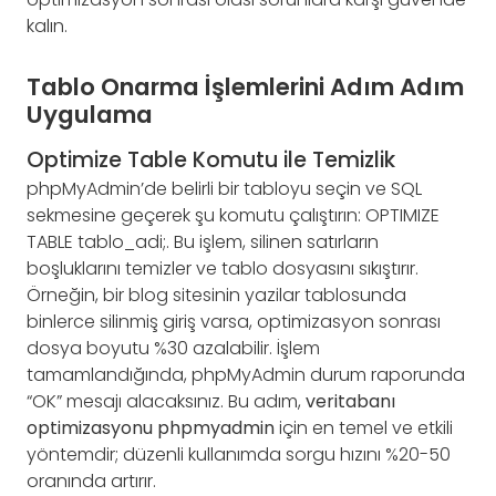
kalın.
Tablo Onarma İşlemlerini Adım Adım
Uygulama
Optimize Table Komutu ile Temizlik
phpMyAdmin’de belirli bir tabloyu seçin ve SQL
sekmesine geçerek şu komutu çalıştırın: OPTIMIZE
TABLE tablo_adi;. Bu işlem, silinen satırların
boşluklarını temizler ve tablo dosyasını sıkıştırır.
Örneğin, bir blog sitesinin yazilar tablosunda
binlerce silinmiş giriş varsa, optimizasyon sonrası
dosya boyutu %30 azalabilir. İşlem
tamamlandığında, phpMyAdmin durum raporunda
“OK” mesajı alacaksınız. Bu adım,
veritabanı
optimizasyonu phpmyadmin
için en temel ve etkili
yöntemdir; düzenli kullanımda sorgu hızını %20-50
oranında artırır.