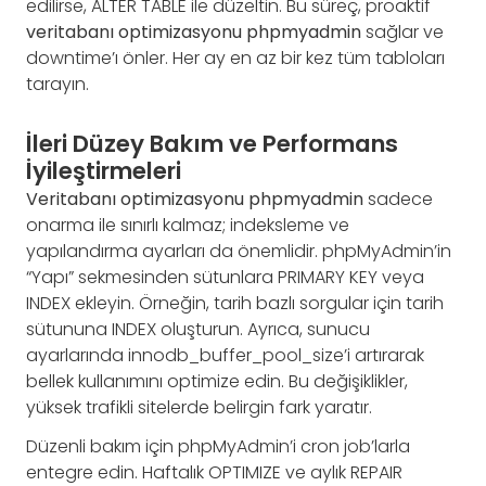
edilirse, ALTER TABLE ile düzeltin. Bu süreç, proaktif
veritabanı optimizasyonu phpmyadmin
sağlar ve
downtime’ı önler. Her ay en az bir kez tüm tabloları
tarayın.
İleri Düzey Bakım ve Performans
İyileştirmeleri
Veritabanı optimizasyonu phpmyadmin
sadece
onarma ile sınırlı kalmaz; indeksleme ve
yapılandırma ayarları da önemlidir. phpMyAdmin’in
“Yapı” sekmesinden sütunlara PRIMARY KEY veya
INDEX ekleyin. Örneğin, tarih bazlı sorgular için tarih
sütununa INDEX oluşturun. Ayrıca, sunucu
ayarlarında innodb_buffer_pool_size’i artırarak
bellek kullanımını optimize edin. Bu değişiklikler,
yüksek trafikli sitelerde belirgin fark yaratır.
Düzenli bakım için phpMyAdmin’i cron job’larla
entegre edin. Haftalık OPTIMIZE ve aylık REPAIR