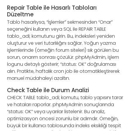
Repair Table ile Hasarlı Tabloları
Düzeltme
Tablo hasarlıysa, “İşlemler” sekmesinden “Onar”
seçeneğini kullanın veya SQL ile REPAIR TABLE
tablo_adi; komutunu girin. Bu, indeksleri yeniden
oluşturur ve veri tutarlılığını sağlar. Yoğun yazma
işlemlerinde (örneğin forum siteleri) sık görülen bu
sorun, onarım sonrası çözülür. phpMyAdmin, işlem
logunu detaylı gösterir; “status: OK” doğrulaması
alın. Pratikte, haftalık cron job ile otomatikleştirerek
manuel müdahaleyi azaltın.
Check Table ile Durum Analizi
CHECK TABLE tablo_adi; komutu, tablo yapısını tarar
ve hataları raporlar. phpMyAdmin sonuçlarında
“status: OK” veya uyarılar listelenir. Bu analiz,
optimizasyon öncesi zorunlu bir adımdır. Örneğin,
büyük bir kullanıcı tablosunda indeks eksikliği tespit