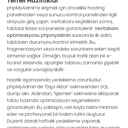
Temel Hazırlıklar
phpMyAdmin’e erişmek için öncelikle hosting
panelinizden veya sunucu kontrol panelinden ilgili
arayüze giriş yapın. Veritabanı seçildikten sonra,
tablolar listesi sol panelde görüntülenir.
Veritabanı
optimizasyonu phpmyadmin
sürecinde ilk adım,
tabloların durumunu kontrol etmektir. Bu,
fragmentasyon veya indeks sorunlarını erken tespit
etmenizi sağlar. Örneğin, büyük trafik alan bir e-
ticaret sitesinde, siparişler tablosu zamanla şişebilir
ve sorgular yavaşlayabilir.
Hazırlık aşamasında yedekleme zorunludur.
phpMyAdmin’de “Dışa Aktar” sekmesinden SQL
dump alın. Ardından, “İşlemler” sekmesine tıklayarak
tablo bazında optimizasyon seçeneklerini
görüntüleyin. Bu yaklaşım, veri kaybı riskini minimize
eder ve profesyonel bir bakım rutini oluşturur.
Düzenli olarak haftalık yedekleme yaparak,
optimizasyon sonrası olası sorunlara karşı güvende