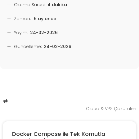
Okuma Süresi:
4 dakika
Zaman:
5 ay önce
Yayım:
24-02-2026
Güncelleme:
24-02-2026
Cloud & VPS Çözümleri
Docker Compose ile Tek Komutla