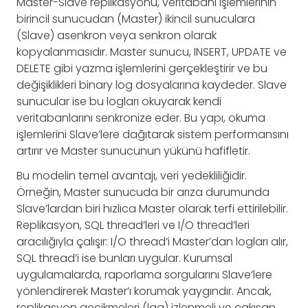
Master-Slave replikasyonu, veritabanı işlemlerinin
birincil sunucudan (Master) ikincil sunuculara
(Slave) asenkron veya senkron olarak
kopyalanmasıdır. Master sunucu, INSERT, UPDATE ve
DELETE gibi yazma işlemlerini gerçekleştirir ve bu
değişiklikleri binary log dosyalarına kaydeder. Slave
sunucular ise bu logları okuyarak kendi
veritabanlarını senkronize eder. Bu yapı, okuma
işlemlerini Slave’lere dağıtarak sistem performansını
artırır ve Master sunucunun yükünü hafifletir.
Bu modelin temel avantajı, veri yedekliliğidir.
Örneğin, Master sunucuda bir arıza durumunda
Slave’lardan biri hızlıca Master olarak terfi ettirilebilir.
Replikasyon, SQL thread’leri ve I/O thread’leri
aracılığıyla çalışır: I/O thread’i Master’dan logları alır,
SQL thread’i ise bunları uygular. Kurumsal
uygulamalarda, raporlama sorgularını Slave’lere
yönlendirerek Master’ı korumak yaygındır. Ancak,
replikasyon gecikmeleri (lag) izlenmeli ve çakışan