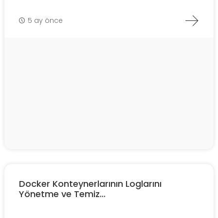
5 ay önce
Docker Konteynerlarının Loglarını
Yönetme ve Temiz...