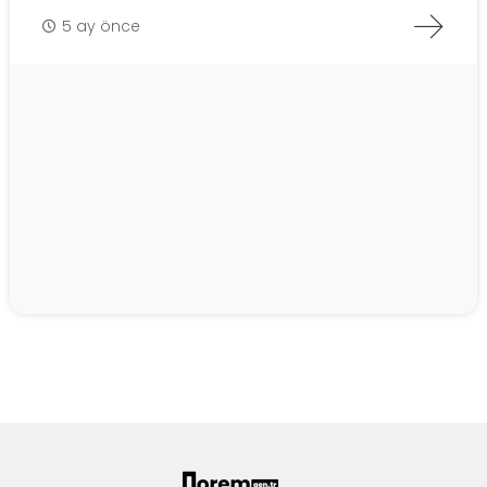
5 ay önce