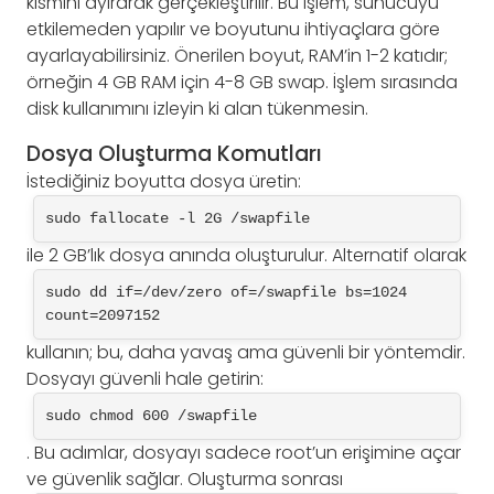
kısmını ayırarak gerçekleştirilir. Bu işlem, sunucuyu
etkilemeden yapılır ve boyutunu ihtiyaçlara göre
ayarlayabilirsiniz. Önerilen boyut, RAM’in 1-2 katıdır;
örneğin 4 GB RAM için 4-8 GB swap. İşlem sırasında
disk kullanımını izleyin ki alan tükenmesin.
Dosya Oluşturma Komutları
İstediğiniz boyutta dosya üretin:
sudo fallocate -l 2G /swapfile
ile 2 GB’lık dosya anında oluşturulur. Alternatif olarak
sudo dd if=/dev/zero of=/swapfile bs=1024 
count=2097152
kullanın; bu, daha yavaş ama güvenli bir yöntemdir.
Dosyayı güvenli hale getirin:
sudo chmod 600 /swapfile
. Bu adımlar, dosyayı sadece root’un erişimine açar
ve güvenlik sağlar. Oluşturma sonrası