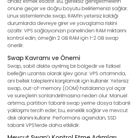
analiz etmek esastır. Bu, gereksiz genişletmelerin
önüne geçer ve doğru boyutu belirlemenizi sağlar.
Linux sistemlerinde swap, RAM’in yetersiz kaldığı
durumlarda devreye girer ve yavaşlama riskini
azaltır. VPS sağlayıcınızın panelinden RAM miktarını
kontrol edin; örneğin 2 GB RAM için 1-2 GB swap
önerilir.
Swap Kavramı ve Önemi
Swap, sabit diskte ayrılmış bir bölgedir ve fiziksel
belleğin uzantısı olarak işlev görür. VPS ortamında,
ani bellek taleplerini karşılamak için kullanılır. Yetersiz
swap, out-of-memory (OOM) hatalarına yol açar
ve süreçlerin sonlandırılmasına neden olur. Manuel
artırma, partition tabanlı swap yerine dosya tabanlı
yaklaşımı tercih eder; bu, esneklik sağlar ve mevcut
disk alanını kullanır. Performans açısından, SSD
tabanlı VPS’lerde daha etkilidir.
Mevcut Swap’ı Kontrol Etme Adımları