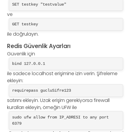
SET testkey "testvalue"
ve
GET testkey
ile doğrulayın.
Redis Güvenlik Ayarları
Güvenlik için
bind 127.0.0.1
ile sadece localhost erişimine izin verin. Şifreleme
ekleyin:
requirepass gucluSifre123
satırını ekleyin. Uzak erişim gerekiyorsa firewall
kuralları ekleyin, örneğin UFW ile
sudo ufw allow from IP_ADRESI to any port 
6379