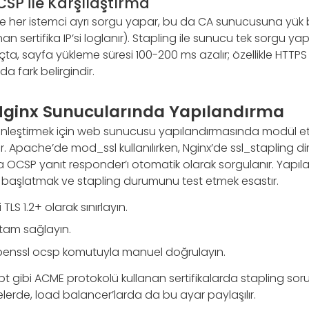
SP ile Karşılaştırma
her istemci ayrı sorgu yapar, bu da CA sunucusuna yük bindi
an sertifika IP’si loglanır). Stapling ile sunucu tek sorgu ya
çta, sayfa yükleme süresi 100-200 ms azalır; özellikle HTTP
da fark belirgindir.
ginx Sunucularında Yapılandırma
inleştirmek için web sunucusu yapılandırmasında modül etkin
tilir. Apache’de mod_ssl kullanılırken, Nginx’de ssl_stapling dir
a OCSP yanıt responder’ı otomatik olarak sorgulanır. Yapıl
başlatmak ve stapling durumunu test etmek esastır.
 TLS 1.2+ olarak sınırlayın.
i tam sağlayın.
penssl ocsp komutuyla manuel doğrulayın.
ypt gibi ACME protokolü kullanan sertifikalarda stapling soru
telerde, load balancer’larda da bu ayar paylaşılır.