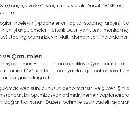
 Byte) düşüşü ve SEO iyileştirmesi yer alır. Ancak OCSP resp
e girer.
gları inceleyin (Apache error_log’ta “stapling” arayın). Cac
in. En iyi uygulamalar: Haftalık OCSP yanıt testi, monitoring
) stapling oranını izleyin. Multi-domain sertifikalarda her l
r ve Çözümleri
rmiyorsa, must-staple extension ekleyin (yeni sertifikalar
erini artırın. ECC sertifikalarda uyumluluğu kontrol edin. Bu 
umsal güvenilirliği artırır.
gulamak, web sunucunuzun performansını ve güvenliğini d
in standart bir optimizasyon adımıdır; hemen yapılandırarak 
li bağlantılar sunun. Düzenli bakım ile uzun vadeli faydala