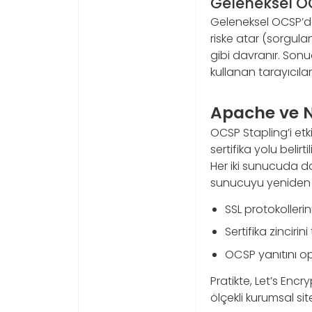
Geleneksel OC
Geleneksel OCSP’de 
riske atar (sorgulan
gibi davranır. Sonu
kullanan tarayıcılar
Apache ve N
OCSP Stapling’i etk
sertifika yolu belir
Her iki sunucuda d
sunucuyu yeniden 
SSL protokollerini
Sertifika zincirin
OCSP yanıtını o
Pratikte, Let’s Encr
ölçekli kurumsal si