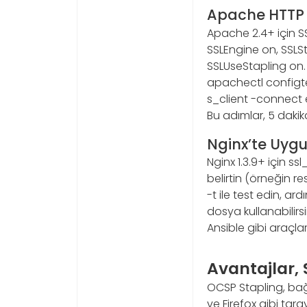
Apache HTTP 
Apache 2.4+ için SS
SSLEngine on, SSLS
SSLUseStapling on.
apachectl configtes
s_client -connect
Bu adımlar, 5 daki
Nginx’te Uyg
Nginx 1.3.9+ için ss
belirtin (örneğin r
-t ile test edin, ar
dosya kullanabilirs
Ansible gibi araçlar
Avantajlar,
OCSP Stapling, bağla
ve Firefox gibi tar