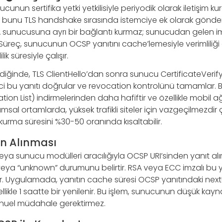
cunun sertifika yetki yetkilisiyle periyodik olarak iletişim 
ve bunu TLS handshake sırasında istemciye ek olarak gönder
 sunucusuna ayrı bir bağlantı kurmaz; sunucudan gelen imz
Süreç, sunucunun OCSP yanıtını cache’lemesiyle verimliliği art
lik süresiyle çalışır.
rildiğinde, TLS ClientHello’dan sonra sunucu CertificateVer
temci bu yanıtı doğrular ve revocation kontrolünü tamamlar.
tion List) indirmelerinden daha hafiftir ve özellikle mobil 
msal ortamlarda, yüksek trafikli siteler için vazgeçilmezdi
 kurma süresini %30-50 oranında kısaltabilir.
ın Alınması
ya sunucu modülleri aracılığıyla OCSP URI’sinden yanıt alır. 
veya “unknown” durumunu belirtir. RSA veya ECC imzalı bu y
r. Uygulamada, yanıtın cache süresi OCSP yanıtındaki ne
ellikle 1 saatte bir yenilenir. Bu işlem, sunucunun düşük kay
anuel müdahale gerektirmez.