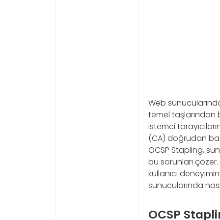
Web sunucularında 
temel taşlarından b
istemci tarayıcıların
(CA) doğrudan bağla
OCSP Stapling, sun
bu sorunları çözer. 
kullanıcı deneyimin
sunucularında nası
OCSP Stapli