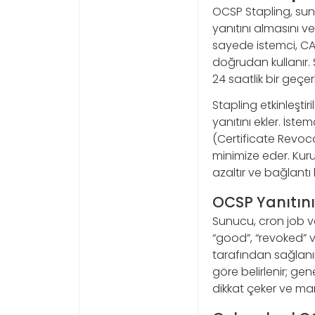
OCSP Stapling, sunu
yanıtını almasını 
sayede istemci, CA
doğrudan kullanır. 
24 saatlik bir geçerli
Stapling etkinleşti
yanıtını ekler. İs
(Certificate Revoca
minimize eder. Kuru
azaltır ve bağlantı
OCSP Yanıtın
Sunucu, cron job ve
“good”, “revoked” 
tarafından sağlanı
göre belirlenir; gen
dikkat çeker ve m