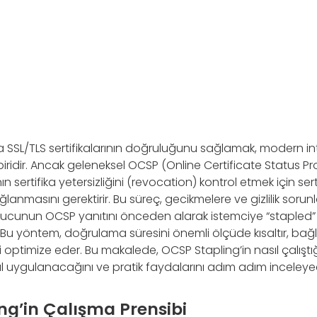
SSL/TLS sertifikalarının doğruluğunu sağlamak, modern int
iridir. Ancak geleneksel OCSP (Online Certificate Status Pro
ın sertifika yetersizliğini (revocation) kontrol etmek için serti
nmasını gerektirir. Bu süreç, gecikmelere ve gizlilik sorunla
ucunun OCSP yanıtını önceden alarak istemciye “stapled”
Bu yöntem, doğrulama süresini önemli ölçüde kısaltır, bağlant
i optimize eder. Bu makalede, OCSP Stapling’in nasıl çalıştı
l uygulanacağını ve pratik faydalarını adım adım inceleye
ng’in Çalışma Prensibi