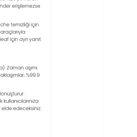
onder erişilemezse
he temizliği için
 araçlarıyla
eaf için ayrı yanıt
da). Zaman aşımı
yaklaşımlar, %99.9
önüştürür.
kullanıcılarınıza
r elde edeceksiniz.