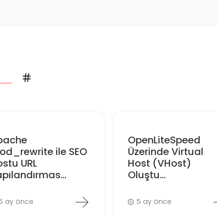
pache
OpenLiteSpeed
d_rewrite ile SEO
Üzerinde Virtual
ostu URL
Host (VHost)
pılandırmas...
Oluştu...
5 ay önce
5 ay önce