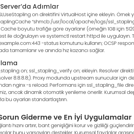
Server’da Adımlar
LUseStapling on direktifini VirtualHost içine ekleyin. Örnek
taplingCache “shmcb:/usr/local/apache/logs/ssl_stapling
 Cache boyutu trafiğe göre ayarlanır (örneğin 1GB için 51
t ile doğrulayın ve systemctl restart httpd ile uygulayın. 
 example.com:443 -status komutunu kullanın; OCSP respon
kada tamamlanır ve anında hız kazancı sağlar.
ulama
l_stapling on; ssl_stapling_verify on; ekleyin. Resolver direkt
esolver 8.8.8.8;). Proxy modunda upstream sunucular için de e
dından nginx -s reload. Performans için ssl_stapling_file direc
iniz, ancak dinamik otomatik yenileme önerilir. Kurumsal d
la bu ayarları standartlaştırın.
 Sorun Giderme ve En İyi Uygulamalar
ntı hızını artırır, bant genişliğini korur ve gizliliği güçlend
ayıcılar bunu varsayılan destekler. Kurumsal faydalar aras