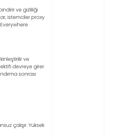
rir ve gizliliği
par, istemciler proxy
S Everywhere
leştirilir ve
ektifi devreye girer.
andırma sonrası
nsuz çalışır. Yüksek