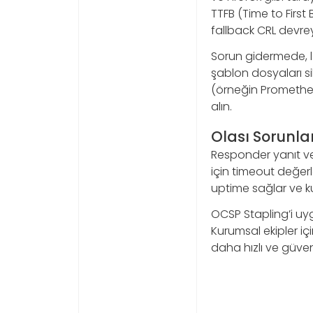
TTFB (Time to First
fallback CRL devrey
Sorun gidermede, lo
şablon dosyaları sil
(örneğin Prometheus
alın.
Olası Sorunla
Responder yanıt ve
için timeout değerl
uptime sağlar ve kur
OCSP Stapling’i uy
Kurumsal ekipler iç
daha hızlı ve güven