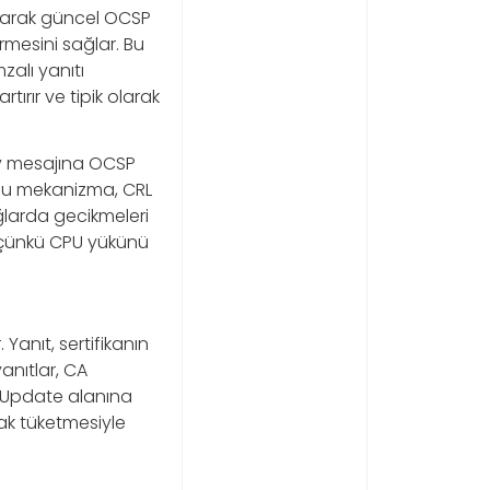
kurarak güncel OCSP
mesini sağlar. Bu
alı yanıtı
ırır ve tipik olarak
ify mesajına OCSP
 Bu mekanizma, CRL
ağlarda gecikmeleri
r çünkü CPU yükünü
Yanıt, sertifikanın
anıtlar, CA
xtUpdate alanına
nak tüketmesiyle