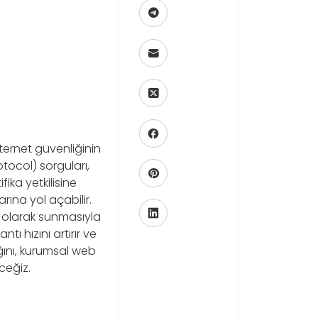
ernet güvenliğinin
tocol) sorguları,
fika yetkilisine
rına yol açabilir.
 olarak sunmasıyla
ı hızını artırır ve
ğını, kurumsal web
ceğiz.